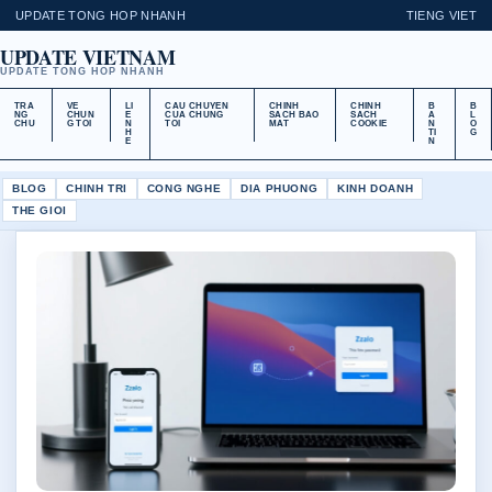
UPDATE TONG HOP NHANH
TIENG VIET
UPDATE VIETNAM
UPDATE TONG HOP NHANH
TRA
VE
LI
CAU CHUYEN
CHINH
CHINH
B
B
NG
CHUN
E
CUA CHUNG
SACH BAO
SACH
A
L
CHU
G TOI
N
TOI
MAT
COOKIE
N
O
H
TI
G
E
N
BLOG
CHINH TRI
CONG NGHE
DIA PHUONG
KINH DOANH
THE GIOI