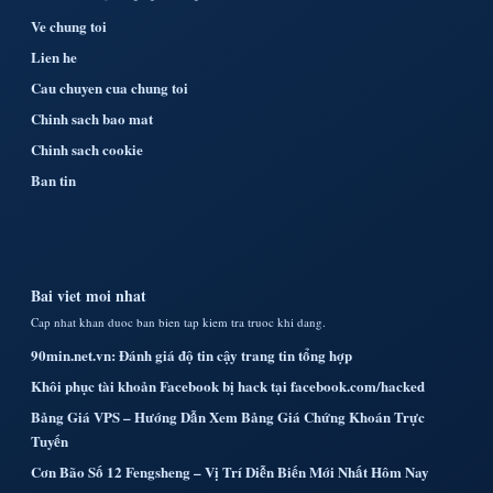
Ve chung toi
Lien he
Cau chuyen cua chung toi
Chinh sach bao mat
Chinh sach cookie
Ban tin
Bai viet moi nhat
Cap nhat khan duoc ban bien tap kiem tra truoc khi dang.
90min.net.vn: Đánh giá độ tin cậy trang tin tổng hợp
Khôi phục tài khoản Facebook bị hack tại facebook.com/hacked
Bảng Giá VPS – Hướng Dẫn Xem Bảng Giá Chứng Khoán Trực
Tuyến
Cơn Bão Số 12 Fengsheng – Vị Trí Diễn Biến Mới Nhất Hôm Nay