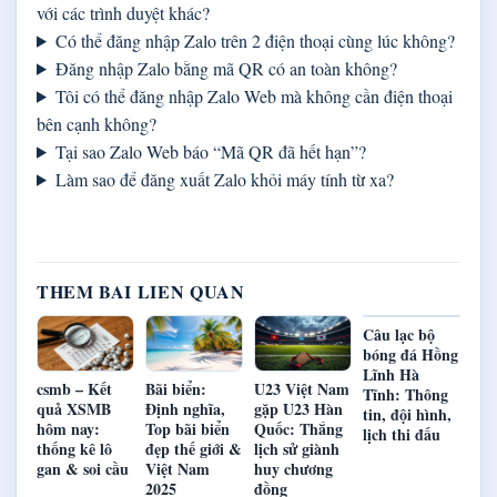
với các trình duyệt khác?
Có thể đăng nhập Zalo trên 2 điện thoại cùng lúc không?
Đăng nhập Zalo bằng mã QR có an toàn không?
Tôi có thể đăng nhập Zalo Web mà không cần điện thoại
bên cạnh không?
Tại sao Zalo Web báo “Mã QR đã hết hạn”?
Làm sao để đăng xuất Zalo khỏi máy tính từ xa?
THEM BAI LIEN QUAN
Câu lạc bộ
bóng đá Hồng
Lĩnh Hà
csmb – Kết
Bãi biển:
U23 Việt Nam
Tĩnh: Thông
quả XSMB
Định nghĩa,
gặp U23 Hàn
tin, đội hình,
hôm nay:
Top bãi biển
Quốc: Thắng
lịch thi đấu
thống kê lô
đẹp thế giới &
lịch sử giành
gan & soi cầu
Việt Nam
huy chương
2025
đồng