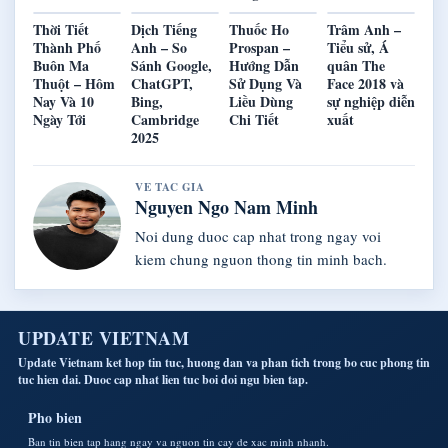
Thời Tiết
Dịch Tiếng
Thuốc Ho
Trâm Anh –
Thành Phố
Anh – So
Prospan –
Tiểu sử, Á
Buôn Ma
Sánh Google,
Hướng Dẫn
quân The
Thuột – Hôm
ChatGPT,
Sử Dụng Và
Face 2018 và
Nay Và 10
Bing,
Liều Dùng
sự nghiệp diễn
Ngày Tới
Cambridge
Chi Tiết
xuất
2025
VE TAC GIA
Nguyen Ngo Nam Minh
Noi dung duoc cap nhat trong ngay voi
kiem chung nguon thong tin minh bach.
UPDATE VIETNAM
Update Vietnam ket hop tin tuc, huong dan va phan tich trong bo cuc phong tin
tuc hien dai. Duoc cap nhat lien tuc boi doi ngu bien tap.
Pho bien
Ban tin bien tap hang ngay va nguon tin cay de xac minh nhanh.