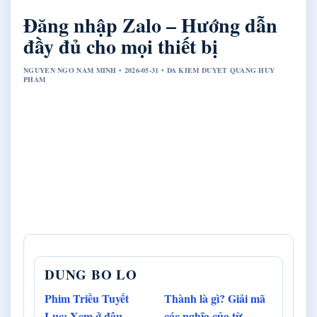
Đăng nhập Zalo – Hướng dẫn
đầy đủ cho mọi thiết bị
NGUYEN NGO NAM MINH • 2026-05-31 • DA KIEM DUYET QUANG HUY
PHAM
DUNG BO LO
Phim Triều Tuyết
Thành là gì? Giải mã
Lục: Xem ở đâu,
các nghĩa của từ