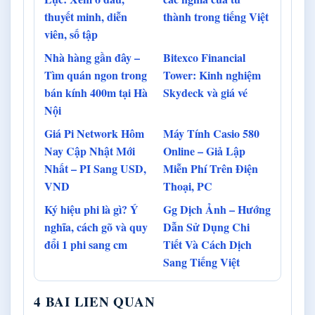
thuyết minh, diễn
thành trong tiếng Việt
viên, số tập
Nhà hàng gần đây –
Bitexco Financial
Tìm quán ngon trong
Tower: Kinh nghiệm
bán kính 400m tại Hà
Skydeck và giá vé
Nội
Giá Pi Network Hôm
Máy Tính Casio 580
Nay Cập Nhật Mới
Online – Giả Lập
Nhất – PI Sang USD,
Miễn Phí Trên Điện
VND
Thoại, PC
Ký hiệu phi là gì? Ý
Gg Dịch Ảnh – Hướng
nghĩa, cách gõ và quy
Dẫn Sử Dụng Chi
đổi 1 phi sang cm
Tiết Và Cách Dịch
Sang Tiếng Việt
4 BAI LIEN QUAN