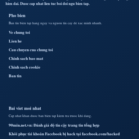
hien dai. Duoc cap nhat lien tuc boi doi ngu bien tap.
Pho bien
Ban tin bien tap hang ngay va nguon tin cay de xac minh nhanh.
Ve chung toi
Lien he
Cau chuyen cua chung toi
Chinh sach bao mat
Chinh sach cookie
Ban tin
Bai viet moi nhat
Cap nhat khan duoc ban bien tap kiem tra truoc khi dang.
90min.net.vn: Đánh giá độ tin cậy trang tin tổng hợp
Khôi phục tài khoản Facebook bị hack tại facebook.com/hacked