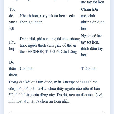
lực tay tốt hơn
Tốc
Chậm hơn
độ
Nhanh hơn, xoay trở tốt hơn – các
một chút
vung
shop ghi nhận
nhưng ổn định
vợt
hơn
Người có lực
Đánh đôi, phản tạt, người chơi phong
Phù
tay tốt hơn,
trào, người thích cảm giác dễ thuần –
hợp
thích đầm tay
theo FBSHOP, Thế Giới Cầu Lông
hơn
Độ
thân
Cao hơn
Thấp hơn
thiện
Trong các kết quả tìm được, mẫu Auraspeed 9000 được
công bố phổ biến là 4U; chưa thấy nguồn nào nêu rõ bản
3U chính hãng của dòng này. Do đó, nếu ưu tiên tốc độ và
linh hoạt, 4U là lựa chọn an toàn nhất.