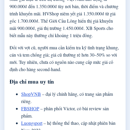
900.000₫ đến 1.350.000₫ tùy nơi bán, thời điểm và chương
trình khuyến mãi. HVShop niêm yết giá 1.350.000₫ từ giá
gốc 1.700.000₫. Thế Giới Cầu Lông hiển thị giá khuyến
mãi 900.000₫, giá thị trường 1.450.000₫. XB Sports cho
biết mẫu này thường chỉ khoảng 1 triệu đồng.
Đối với vợt cũ, người mua cần kiểm tra kỹ tình trạng khung,
cán và tem chống giả; giá cũ thường rẻ hơn 30–50% so với
mới. Tuy nhiên, chưa có nguồn nào cung cấp mức giá cố
định cho hàng second‑hand.
Địa chỉ mua uy tín
ShopVNB
– đại lý chính hãng, có trang sản phẩm
riêng.
FBSHOP
– phân phối Victor, có bài review sản
phẩm.
Luongsport
– hệ thống thể thao, cập nhật phiên bản