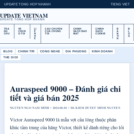
UPDATE TONG HOP NHANH
TIENG VIET
UPDATE VIETNAM
UPDATE TONG HOP NHANH
TRA
VE
LI
CAU CHUYEN
CHINH
CHINH
B
B
NG
CHUN
E
CUA CHUNG
SACH BAO
SACH
A
L
CHU
G TOI
N
TOI
MAT
COOKIE
N
O
H
TI
G
E
N
BLOG
CHINH TRI
CONG NGHE
DIA PHUONG
KINH DOANH
THE GIOI
Auraspeed 9000 – Đánh giá chi
tiết và giá bán 2025
NGUYEN NGO NAM MINH • 2026-06-01 • DA KIEM DUYET MINH NGUYEN
Victor Auraspeed 9000 là mẫu vợt cầu lông thuộc phân
khúc tầm trung của hãng Victor, thiết kế dành riêng cho lối