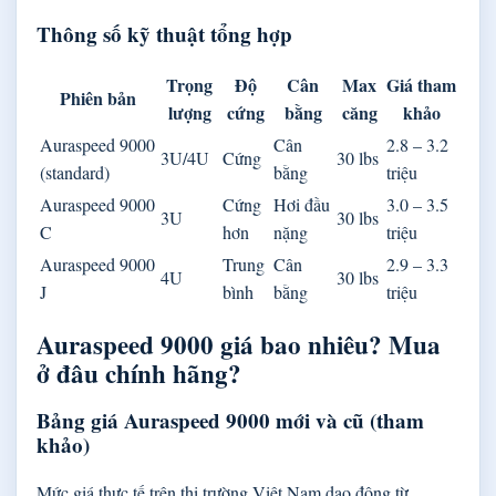
Thông số kỹ thuật tổng hợp
Trọng
Độ
Cân
Max
Giá tham
Phiên bản
lượng
cứng
bằng
căng
khảo
Auraspeed 9000
Cân
2.8 – 3.2
3U/4U
Cứng
30 lbs
(standard)
bằng
triệu
Auraspeed 9000
Cứng
Hơi đầu
3.0 – 3.5
3U
30 lbs
C
hơn
nặng
triệu
Auraspeed 9000
Trung
Cân
2.9 – 3.3
4U
30 lbs
J
bình
bằng
triệu
Auraspeed 9000 giá bao nhiêu? Mua
ở đâu chính hãng?
Bảng giá Auraspeed 9000 mới và cũ (tham
khảo)
Mức giá thực tế trên thị trường Việt Nam dao động từ