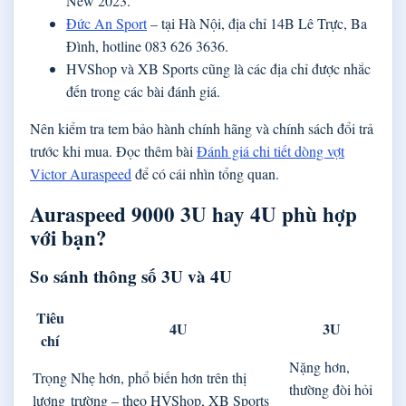
New 2023.
Đức An Sport
– tại Hà Nội, địa chỉ 14B Lê Trực, Ba
Đình, hotline 083 626 3636.
HVShop và XB Sports cũng là các địa chỉ được nhắc
đến trong các bài đánh giá.
Nên kiểm tra tem bảo hành chính hãng và chính sách đổi trả
trước khi mua. Đọc thêm bài
Đánh giá chi tiết dòng vợt
Victor Auraspeed
để có cái nhìn tổng quan.
Auraspeed 9000 3U hay 4U phù hợp
với bạn?
So sánh thông số 3U và 4U
Tiêu
4U
3U
chí
Nặng hơn,
Trọng
Nhẹ hơn, phổ biến hơn trên thị
thường đòi hỏi
lượng
trường – theo HVShop, XB Sports