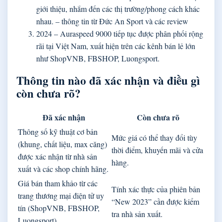
giới thiệu, nhắm đến các thị trường/phong cách khác
nhau. – thông tin từ Đức An Sport và các review
2024
– Auraspeed 9000 tiếp tục được phân phối rộng
rãi tại Việt Nam, xuất hiện trên các kênh bán lẻ lớn
như ShopVNB, FBSHOP, Luongsport.
Thông tin nào đã xác nhận và điều gì
còn chưa rõ?
Đã xác nhận
Còn chưa rõ
Thông số kỹ thuật cơ bản
Mức giá có thể thay đổi tùy
(khung, chất liệu, max căng)
thời điểm, khuyến mãi và cửa
được xác nhận từ nhà sản
hàng.
xuất và các shop chính hãng.
Giá bán tham khảo từ các
Tính xác thực của phiên bản
trang thương mại điện tử uy
“New 2023” cần được kiểm
tín (ShopVNB, FBSHOP,
tra nhà sản xuất.
Luongsport).