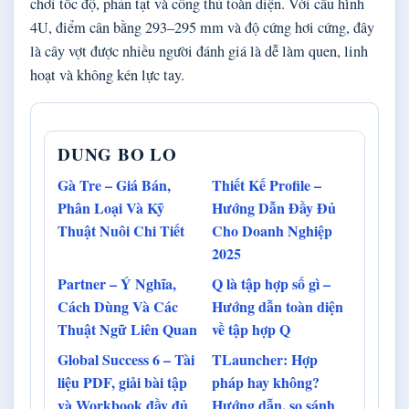
chơi tốc độ, phản tạt và công thủ toàn diện. Với cấu hình
4U, điểm cân bằng 293–295 mm và độ cứng hơi cứng, đây
là cây vợt được nhiều người đánh giá là dễ làm quen, linh
hoạt và không kén lực tay.
DUNG BO LO
Gà Tre – Giá Bán,
Thiết Kế Profile –
Phân Loại Và Kỹ
Hướng Dẫn Đầy Đủ
Thuật Nuôi Chi Tiết
Cho Doanh Nghiệp
2025
Partner – Ý Nghĩa,
Q là tập hợp số gì –
Cách Dùng Và Các
Hướng dẫn toàn diện
Thuật Ngữ Liên Quan
về tập hợp Q
Global Success 6 – Tài
TLauncher: Hợp
liệu PDF, giải bài tập
pháp hay không?
và Workbook đầy đủ
Hướng dẫn, so sánh