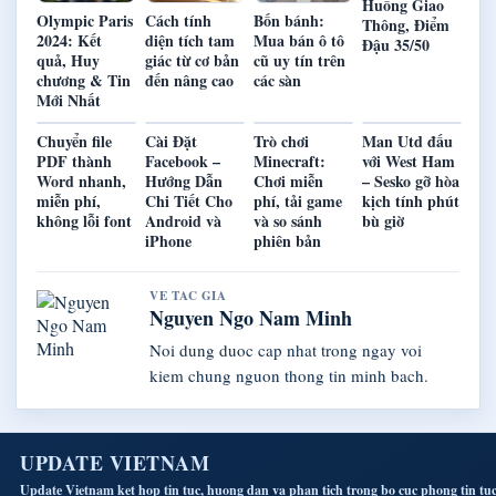
Huống Giao
Olympic Paris
Cách tính
Bốn bánh:
Thông, Điểm
2024: Kết
diện tích tam
Mua bán ô tô
Đậu 35/50
quả, Huy
giác từ cơ bản
cũ uy tín trên
chương & Tin
đến nâng cao
các sàn
Mới Nhất
Chuyển file
Cài Đặt
Trò chơi
Man Utd đấu
PDF thành
Facebook –
Minecraft:
với West Ham
Word nhanh,
Hướng Dẫn
Chơi miễn
– Sesko gỡ hòa
miễn phí,
Chi Tiết Cho
phí, tải game
kịch tính phút
không lỗi font
Android và
và so sánh
bù giờ
iPhone
phiên bản
VE TAC GIA
Nguyen Ngo Nam Minh
Noi dung duoc cap nhat trong ngay voi
kiem chung nguon thong tin minh bach.
UPDATE VIETNAM
Update Vietnam ket hop tin tuc, huong dan va phan tich trong bo cuc phong tin tu