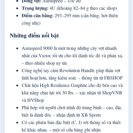
Dòng vợt:
Auraspeed – Tốc độ
Trọng lượng:
4U (khoảng 82–84 g theo các shop)
Điểm cân bằng:
293–295 mm (cân bằng, hơi thiên
công nhẹ)
Những điểm nổi bật
Auraspeed 9000 là một trong những cây vợt nhanh
nhất của Victor, tối ưu cho lối đánh tốc độ và phản xạ.
– theo nhiều shop uy tín
Công nghệ tay cầm Revolution Handle giúp thân vợt
linh hoạt hơn, tăng kiểm soát. – thông tin từ FBSHOP
Chất liệu High Resilience Graphite cho độ bền cao và
khả năng chịu lực tới 30 lbs. – xác nhận từ ShopVNB
và HVShop
Phù hợp với người chơi trình độ trung bình – cao, đặc
biệt là đánh đôi. – nhận định từ XB Sports
Có các phiên bản đặc biệt (C, J) với thông số và thiết
kế khác nhau. – một số cửa hàng ghi nhận