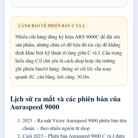
CẢNH BÁO VỀ PHIÊN BẢN C VÀ J
Nhiều cửa hàng dùng ký hiệu ARS 9000C để đặt tên
sản phẩm, nhưng chưa có dữ liệu đủ tin cậy để khẳng
định khác biệt kỹ thuật rõ ràng giữa C và J. Cẩn trọng
hiểu rằng C/J chủ yếu là cách shop hoặc thị trường
ghi phiên bản/lô hàng; thông số cốt lõi vẫn xoay
quanh 4U, cân bằng, hơi cứng, 30 lbs.
Lịch sử ra mắt và các phiên bản của
Auraspeed 9000
2023
– Ra mắt Victor Auraspeed 9000 phiên bản tiêu
chuẩn. – theo nhiều nguồn từ shop
Cuối 2023
– Phiên bản Auraspeed 9000 C và J được