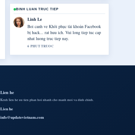
BINH LUAN TRUC TIEP
Linh Le
Boi canh ve Khôi phục tài khoản Facebook
bị hack... rat huu ich. Vui long tiep tuc cap
nhat luong truc tiep nay.
6 PHUT TRUOC
Lien he
Kenh lien he uu tien phan hoi nhanh cho manh moi va dinh chinh.
Lien he
info@updatevietnam.com