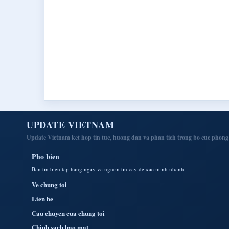
UPDATE VIETNAM
Update Vietnam ket hop tin tuc, huong dan va phan tich trong bo cuc phong ti
Pho bien
Ban tin bien tap hang ngay va nguon tin cay de xac minh nhanh.
Ve chung toi
Lien he
Cau chuyen cua chung toi
Chinh sach bao mat