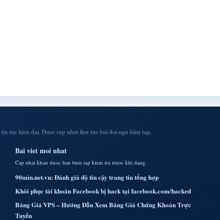
n tuc hien dai. Duoc cap nhat lien tuc boi doi ngu bien tap.
Bai viet moi nhat
Cap nhat khan duoc ban bien tap kiem tra truoc khi dang.
90min.net.vn: Đánh giá độ tin cậy trang tin tổng hợp
Khôi phục tài khoản Facebook bị hack tại facebook.com/hacked
Bảng Giá VPS – Hướng Dẫn Xem Bảng Giá Chứng Khoán Trực
Tuyến