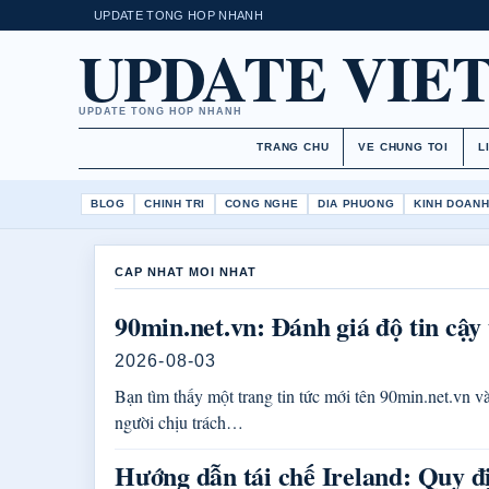
UPDATE TONG HOP NHANH
UPDATE VIE
UPDATE TONG HOP NHANH
TRANG CHU
VE CHUNG TOI
L
BLOG
CHINH TRI
CONG NGHE
DIA PHUONG
KINH DOAN
CAP NHAT MOI NHAT
90min.net.vn: Đánh giá độ tin cậy 
2026-08-03
Bạn tìm thấy một trang tin tức mới tên 90min.net.vn và
người chịu trách…
Hướng dẫn tái chế Ireland: Quy đ