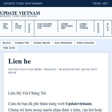
UPDATE TONG HOP NHANH
TIENG VIET
UPDATE VIETNAM
UPDATE TONG HOP NHANH
TRA
VE
LI
CAU CHUYEN
CHINH
CHINH
B
B
NG
CHUN
E
CUA CHUNG
SACH BAO
SACH
A
L
CHU
G TOI
N
TOI
MAT
COOKIE
N
O
H
TI
G
E
N
BLOG
CHINH TRI
CONG NGHE
DIA PHUONG
KINH DOANH
THE GIOI
Lien he
NGUYEN NGO NAM MINH • 2026-04-07 • DA KIEM DUYET QUANG HUY
PHAM
Liên Hệ Với Chúng Tôi
Updatevietnam
Cảm ơn bạn đã ghé thăm trang web
.
Chúng tôi luôn mong muốn nhận được ý kiến, câu hỏi hoặc