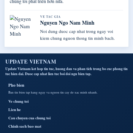
chúng tôi phát triển hơn nữa.
VE TAC GIA
Nguyen Ngo Nam Minh
Noi dung duoc cap nhat trong ngay voi
kiem chung nguon thong tin minh bach.
UPDATE VIETNAM
Update Vietnam ket hop tin tuc, huong dan va phan tich trong bo cuc phong tin
tuc hien dai. Duoc cap nhat lien tuc boi doi ngu bien tap.
Pho bien
Ban tin bien tap hang ngay va nguon tin cay de xac minh nhanh.
Ve chung toi
Lien he
Cau chuyen cua chung toi
Chinh sach bao mat