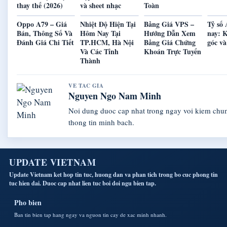
thay thế (2026)
và sheet nhạc
Toàn
Oppo A79 – Giá
Nhiệt Độ Hiện Tại
Bảng Giá VPS –
Tỷ số
Bán, Thông Số Và
Hôm Nay Tại
Hướng Dẫn Xem
nay: K
Đánh Giá Chi Tiết
TP.HCM, Hà Nội
Bảng Giá Chứng
góc và
Và Các Tỉnh
Khoán Trực Tuyến
Thành
VE TAC GIA
Nguyen Ngo Nam Minh
Noi dung duoc cap nhat trong ngay voi kiem ch
thong tin minh bach.
UPDATE VIETNAM
Update Vietnam ket hop tin tuc, huong dan va phan tich trong bo cuc phong tin
tuc hien dai. Duoc cap nhat lien tuc boi doi ngu bien tap.
Pho bien
Ban tin bien tap hang ngay va nguon tin cay de xac minh nhanh.