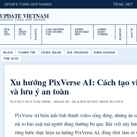
UPDATE TONG HOP NHANH
TIENG VIET
UPDATE VIETNAM
UPDATE TONG HOP NHANH
TRA
VE
LI
CAU CHUYEN
CHINH
CHINH
B
B
NG
CHUN
E
CUA CHUNG
SACH BAO
SACH
A
L
CHU
G TOI
N
TOI
MAT
COOKIE
N
O
H
TI
G
E
N
BLOG
CHINH TRI
CONG NGHE
DIA PHUONG
KINH DOANH
THE GIOI
Xu hướng PixVerse AI: Cách tạo v
và lưu ý an toàn
NGUYEN NGO NAM MINH • 2026-05-30 • DA KIEM DUYET MINH NGUYEN
PixVerse AI biến ảnh tĩnh thành video sống động, nhưng ẩn s
rủi ro bảo mật mà người dùng thường bỏ qua. Bài viết này hư
từng bước thực hiện xu hướng PixVerse AI, đồng thời làm rõ 