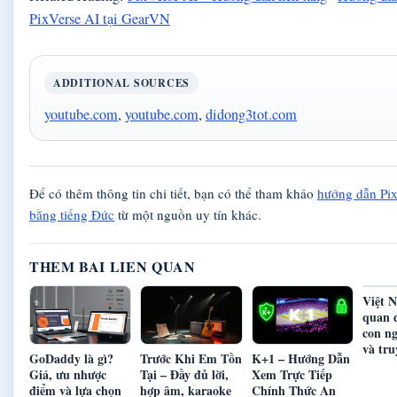
PixVerse AI tại GearVN
ADDITIONAL SOURCES
youtube.com
,
youtube.com
,
didong3tot.com
Để có thêm thông tin chi tiết, bạn có thể tham khảo
hướng dẫn Pi
bằng tiếng Đức
từ một nguồn uy tín khác.
THEM BAI LIEN QUAN
Việt 
quan 
con ng
và tru
GoDaddy là gì?
Trước Khi Em Tồn
K+1 – Hướng Dẫn
Giá, ưu nhược
Tại – Đầy đủ lời,
Xem Trực Tiếp
điểm và lựa chọn
hợp âm, karaoke
Chính Thức An