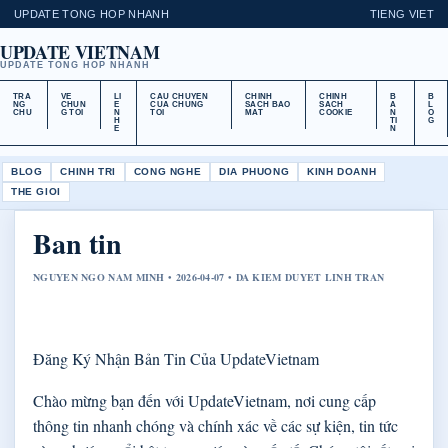
UPDATE TONG HOP NHANH
TIENG VIET
UPDATE VIETNAM
UPDATE TONG HOP NHANH
TRA
VE
LI
CAU CHUYEN
CHINH
CHINH
B
B
NG
CHUN
E
CUA CHUNG
SACH BAO
SACH
A
L
CHU
G TOI
N
TOI
MAT
COOKIE
N
O
H
TI
G
E
N
BLOG
CHINH TRI
CONG NGHE
DIA PHUONG
KINH DOANH
THE GIOI
Ban tin
NGUYEN NGO NAM MINH • 2026-04-07 • DA KIEM DUYET LINH TRAN
Đăng Ký Nhận Bản Tin Của UpdateVietnam
Chào mừng bạn đến với UpdateVietnam, nơi cung cấp
thông tin nhanh chóng và chính xác về các sự kiện, tin tức