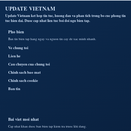
UPDATE VIETNAM
Update Vietnam ket hop tin tuc, huong dan va phan tich trong bo cuc phong tin
tuc hien dai. Duoc cap nhat lien tuc boi doi ngu bien tap.
Pho bien
Ban tin bien tap hang ngay va nguon tin cay de xac minh nhanh.
Ve chung toi
Lien he
Cau chuyen cua chung toi
Chinh sach bao mat
Chinh sach cookie
Ban tin
Bai viet moi nhat
Cap nhat khan duoc ban bien tap kiem tra truoc khi dang.