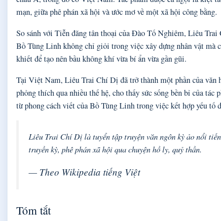
mạn, giữa phê phán xã hội và ước mơ về một xã hội công bằng.
So sánh với Tiễn đăng tân thoại của Đào Tố Nghiêm, Liêu Trai 
Bồ Tùng Linh không chỉ giỏi trong việc xây dựng nhân vật mà cò
khiết để tạo nên bầu không khí vừa bí ẩn vừa gần gũi.
Tại Việt Nam, Liêu Trai Chí Dị đã trở thành một phần của văn h
phỏng thích qua nhiều thế hệ, cho thấy sức sống bền bỉ của tá
từ phong cách viết của Bồ Tùng Linh trong việc kết hợp yếu tố d
Liêu Trai Chí Dị là tuyển tập truyện văn ngôn kỳ ảo nổi tiến
truyền kỳ, phê phán xã hội qua chuyện hồ ly, quỷ thần.
— Theo Wikipedia tiếng Việt
Tóm tắt