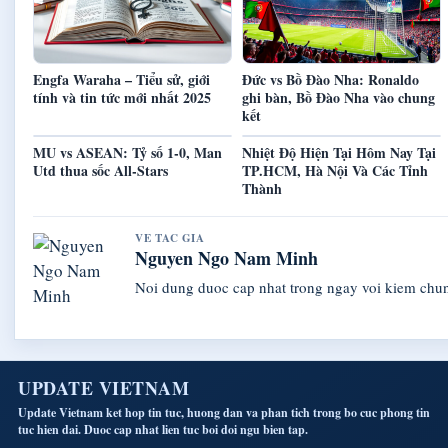
Engfa Waraha – Tiểu sử, giới
Đức vs Bồ Đào Nha: Ronaldo
tính và tin tức mới nhất 2025
ghi bàn, Bồ Đào Nha vào chung
kết
MU vs ASEAN: Tỷ số 1-0, Man
Nhiệt Độ Hiện Tại Hôm Nay Tại
Utd thua sốc All-Stars
TP.HCM, Hà Nội Và Các Tỉnh
Thành
VE TAC GIA
Nguyen Ngo Nam Minh
Noi dung duoc cap nhat trong ngay voi kiem chu
UPDATE VIETNAM
Update Vietnam ket hop tin tuc, huong dan va phan tich trong bo cuc phong tin
tuc hien dai. Duoc cap nhat lien tuc boi doi ngu bien tap.