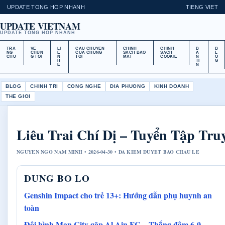
UPDATE TONG HOP NHANH
TIENG VIET
UPDATE VIETNAM
UPDATE TONG HOP NHANH
TRA
VE
LI
CAU CHUYEN
CHINH
CHINH
B
B
NG
CHUN
E
CUA CHUNG
SACH BAO
SACH
A
L
CHU
G TOI
N
TOI
MAT
COOKIE
N
O
H
TI
G
E
N
BLOG
CHINH TRI
CONG NGHE
DIA PHUONG
KINH DOANH
THE GIOI
Liêu Trai Chí Dị – Tuyển Tập Tru
NGUYEN NGO NAM MINH • 2026-04-30 • DA KIEM DUYET BAO CHAU LE
DUNG BO LO
Genshin Impact cho trẻ 13+: Hướng dẫn phụ huynh an
toàn
Đội hình Man City gặp Al Ain FC – Thắng đậm 6-0,