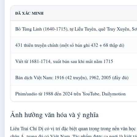
ĐÃ XÁC MINH
Bồ Tùng Linh (1640-1715), tự Liễu Tuyền, quê Truy Xuyên, S
431 thiên truyện chính (một số bản ghi 432 + 68 thập di)
Viết từ 1681-1714, xuất bản sau khi mất năm 1715
Bản dịch Việt Nam: 1916 (42 truyện), 1962, 2005 (đầy đủ)
Phim/audio từ 1988 đến 2024 trên YouTube, Dailymotion
Ảnh hưởng văn hóa và ý nghĩa
Liêu Trai Chí Dị có vị trí đặc biệt quan trọng trong nền văn h
châu Á, trong đó có Việt Nam. Tác phẩm được ca ngợi là kiệt tá