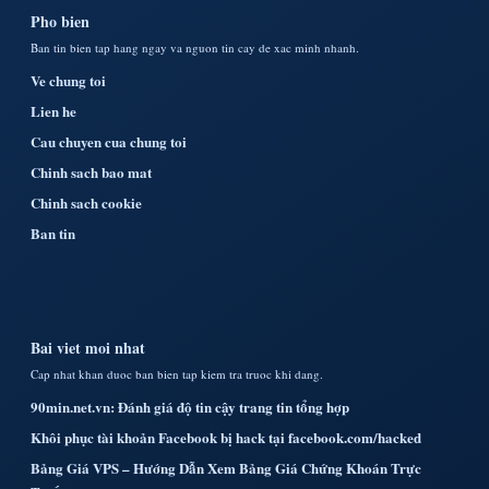
Pho bien
Ban tin bien tap hang ngay va nguon tin cay de xac minh nhanh.
Ve chung toi
Lien he
Cau chuyen cua chung toi
Chinh sach bao mat
Chinh sach cookie
Ban tin
Bai viet moi nhat
Cap nhat khan duoc ban bien tap kiem tra truoc khi dang.
90min.net.vn: Đánh giá độ tin cậy trang tin tổng hợp
Khôi phục tài khoản Facebook bị hack tại facebook.com/hacked
Bảng Giá VPS – Hướng Dẫn Xem Bảng Giá Chứng Khoán Trực