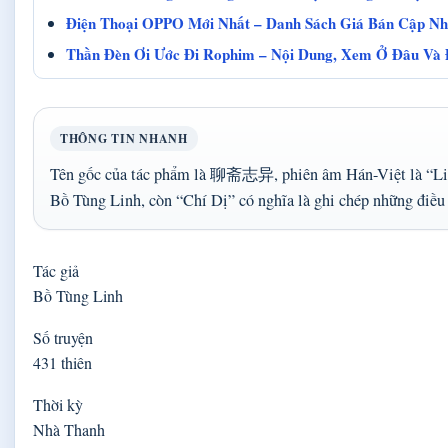
Điện Thoại OPPO Mới Nhất – Danh Sách Giá Bán Cập Nh
Thần Đèn Ơi Ước Đi Rophim – Nội Dung, Xem Ở Đâu Và
THÔNG TIN NHANH
Tên gốc của tác phẩm là 聊斋志异, phiên âm Hán-Việt là “Liêu 
Bồ Tùng Linh, còn “Chí Dị” có nghĩa là ghi chép những điều 
Tác giả
Bồ Tùng Linh
Số truyện
431 thiên
Thời kỳ
Nhà Thanh