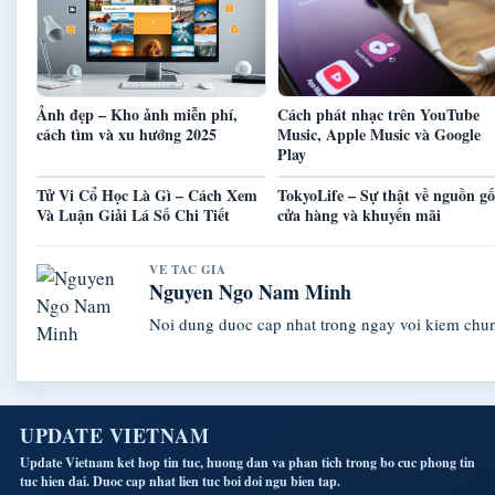
Ảnh đẹp – Kho ảnh miễn phí,
Cách phát nhạc trên YouTube
cách tìm và xu hướng 2025
Music, Apple Music và Google
Play
Tử Vi Cổ Học Là Gì – Cách Xem
TokyoLife – Sự thật về nguồn gố
Và Luận Giải Lá Số Chi Tiết
cửa hàng và khuyến mãi
VE TAC GIA
Nguyen Ngo Nam Minh
Noi dung duoc cap nhat trong ngay voi kiem chu
UPDATE VIETNAM
Update Vietnam ket hop tin tuc, huong dan va phan tich trong bo cuc phong tin
tuc hien dai. Duoc cap nhat lien tuc boi doi ngu bien tap.