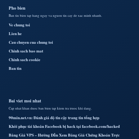
Pho bien
Ban tin bien tap hang ngay va nguon tin cay de xac minh nhanh.
Ve chung toi
Lien he
Cau chuyen cua chung toi
Chinh sach bao mat
Chinh sach cookie
Ban tin
Bai viet moi nhat
Cap nhat khan duoc ban bien tap kiem tra truoc khi dang.
90min.net.vn: Đánh giá độ tin cậy trang tin tổng hợp
Khôi phục tài khoản Facebook bị hack tại facebook.com/hacked
Bảng Giá VPS – Hướng Dẫn Xem Bảng Giá Chứng Khoán Trực