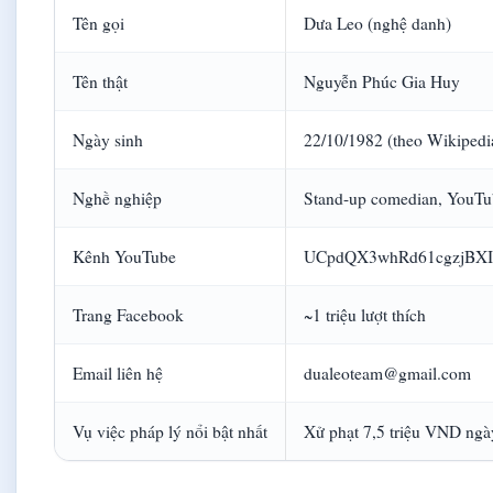
Tên gọi
Dưa Leo (nghệ danh)
Tên thật
Nguyễn Phúc Gia Huy
Ngày sinh
22/10/1982 (theo Wikipedia
Nghề nghiệp
Stand-up comedian, YouTub
Kênh YouTube
UCpdQX3whRd61cgzjBX
Trang Facebook
~1 triệu lượt thích
Email liên hệ
dualeoteam@gmail.com
Vụ việc pháp lý nổi bật nhất
Xử phạt 7,5 triệu VND ngà