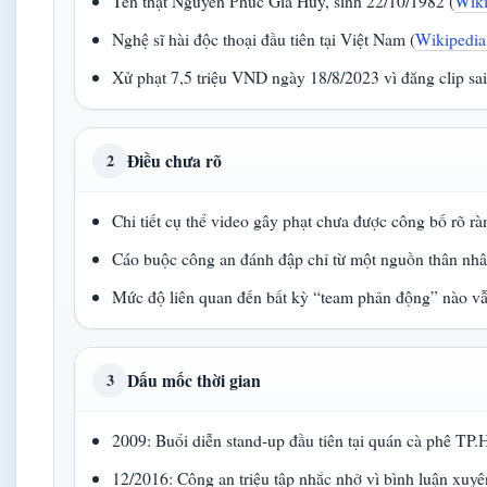
Tên thật Nguyễn Phúc Gia Huy, sinh 22/10/1982 (
Wiki
Nghệ sĩ hài độc thoại đầu tiên tại Việt Nam (
Wikipedia 
Xử phạt 7,5 triệu VND ngày 18/8/2023 vì đăng clip sai 
Điều chưa rõ
2
Chi tiết cụ thể video gây phạt chưa được công bố rõ rà
Cáo buộc công an đánh đập chỉ từ một nguồn thân nhâ
Mức độ liên quan đến bất kỳ “team phản động” nào v
Dấu mốc thời gian
3
2009: Buổi diễn stand-up đầu tiên tại quán cà phê TP
12/2016: Công an triệu tập nhắc nhở vì bình luận xuyên