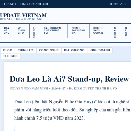
UPDATE TONG HOP NHANH
TIENG VIET
UPDATE VIETNAM
UPDATE TONG HOP NHANH
TRA
VE
LI
CAU CHUYEN
CHINH
CHINH
B
B
NG
CHUN
E
CUA CHUNG
SACH BAO
SACH
A
L
CHU
G TOI
N
TOI
MAT
COOKIE
N
O
H
TI
G
E
N
BLOG
CHINH TRI
CONG NGHE
DIA PHUONG
KINH DOANH
THE GIOI
Dưa Leo Là Ai? Stand-up, Review
NGUYEN NGO NAM MINH • 2026-04-27 • DA KIEM DUYET THANH HA VO
Dưa Leo (tên thật Nguyễn Phúc Gia Huy) được coi là nghệ sĩ 
phim với hàng triệu lượt theo dõi. Sự nghiệp của anh gắn liền
hành chính 7,5 triệu VND năm 2023.