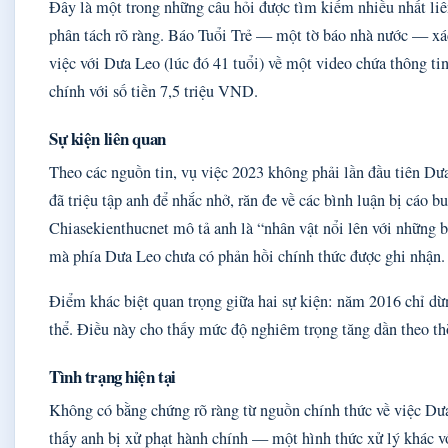
Đây là một trong những câu hỏi được tìm kiếm nhiều nhất li
phân tách rõ ràng. Báo Tuổi Trẻ — một tờ báo nhà nước — x
việc với Dưa Leo (lúc đó 41 tuổi) về một video chứa thông tin
chính với số tiền 7,5 triệu VND.
Sự kiện liên quan
Theo các nguồn tin, vụ việc 2023 không phải lần đầu tiên Dư
đã triệu tập anh để nhắc nhở, răn đe về các bình luận bị cáo 
Chiasekienthucnet mô tả anh là “nhân vật nổi lên với những b
mà phía Dưa Leo chưa có phản hồi chính thức được ghi nhận.
Điểm khác biệt quan trọng giữa hai sự kiện: năm 2016 chỉ dừn
thể. Điều này cho thấy mức độ nghiêm trọng tăng dần theo th
Tình trạng hiện tại
Không có bằng chứng rõ ràng từ nguồn chính thức về việc Dưa
thấy anh bị xử phạt hành chính — một hình thức xử lý khác v