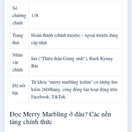
Số
chương
138
chính
Trạng
Hoàn thành (chính truyện) – ngoại truyện đang
thái
cập nhật
Nhân
Ian (“Thiên thần Giáng sinh”), Baek Kyung
vật
Bin
chính
Từ khóa “merry marbling lezhin” có lượng tìm
Độ nổi
kiếm 260/tháng, cộng đồng fan hoạt động trên
bật
Facebook, TikTok
Đọc Merry Marbling ở đâu? Các nền
tảng chính thức