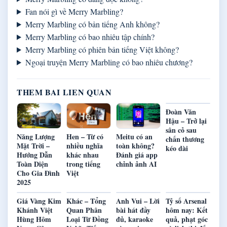
Fan nói gì về Merry Marbling?
Merry Marbling có bản tiếng Anh không?
Merry Marbling có bao nhiêu tập chính?
Merry Marbling có phiên bản tiếng Việt không?
Ngoại truyện Merry Marbling có bao nhiêu chương?
THEM BAI LIEN QUAN
Đoàn Văn
Hậu – Trở lại
sân cỏ sau
Năng Lượng
Hen – Từ có
Meitu có an
chấn thương
Mặt Trời –
nhiều nghĩa
toàn không?
kéo dài
Hướng Dẫn
khác nhau
Đánh giá app
Toàn Diện
trong tiếng
chỉnh ảnh AI
Cho Gia Đình
Việt
2025
Giá Vàng Kim
Khác – Tổng
Anh Vui – Lời
Tỷ số Arsenal
Khánh Việt
Quan Phân
bài hát đầy
hôm nay: Kết
Hùng Hôm
Loại Từ Đồng
đủ, karaoke
quả, phạt góc