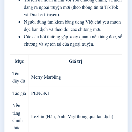
đang ra ngoại truyện mới (theo thông tin từ TikTok
và DuaLeoTruyen).
Người dùng tìm kiếm bằng tiếng Việt chủ yếu muốn
đọc bản dịch và theo dõi các chương mới.
Các câu hỏi thường gặp xoay quanh nền tảng đọc, số
chương và sự tồn tại của ngoại truyện.
Mục
Giá trị
Tên
Merry Marbling
đầy đủ
Tác giả
PENGKI
Nền
tảng
Lezhin (Hàn, Anh, Việt thông qua fan dịch)
chính
thức