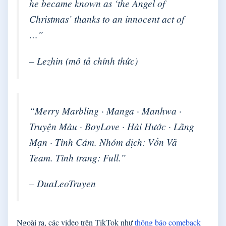
he became known as ‘the Angel of
Christmas’ thanks to an innocent act of
…”
– Lezhin (mô tả chính thức)
“Merry Marbling · Manga · Manhwa ·
Truyện Màu · BoyLove · Hài Hước · Lãng
Mạn · Tình Cảm. Nhóm dịch: Vồn Vã
Team. Tình trang: Full.”
– DuaLeoTruyen
Ngoài ra, các video trên TikTok như
thông báo comeback