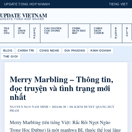
UPDATE TONG HOP NHANH
TIENG VIET
UPDATE VIETNAM
UPDATE TONG HOP NHANH
TRA
VE
LI
CAU CHUYEN
CHINH
CHINH
B
B
NG
CHUN
E
CUA CHUNG
SACH BAO
SACH
A
L
CHU
G TOI
N
TOI
MAT
COOKIE
N
O
H
TI
G
E
N
BLOG
CHINH TRI
CONG NGHE
DIA PHUONG
KINH DOANH
THE GIOI
Merry Marbling – Thông tin,
đọc truyện và tình trạng mới
nhất
NGUYEN NGO NAM MINH • 2026-06-30 • DA KIEM DUYET QUANG HUY
PHAM
Merry Marbling (tên tiếng Việt: Rắc Rối Ngọt Ngào
Trong Học Đường) là một manhwa BL thuộc thể loại lãng