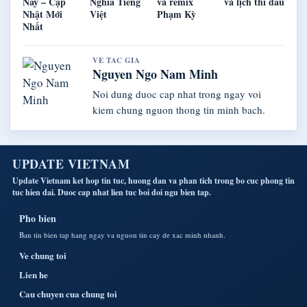
Nay – Cập
Nghĩa Tiếng
và remix
và lịch thi đấu
Nhật Mới
Việt
Phạm Kỳ
Nhất
VE TAC GIA
Nguyen Ngo Nam Minh
Noi dung duoc cap nhat trong ngay voi
kiem chung nguon thong tin minh bach.
UPDATE VIETNAM
Update Vietnam ket hop tin tuc, huong dan va phan tich trong bo cuc phong tin
tuc hien dai. Duoc cap nhat lien tuc boi doi ngu bien tap.
Pho bien
Ban tin bien tap hang ngay va nguon tin cay de xac minh nhanh.
Ve chung toi
Lien he
Cau chuyen cua chung toi