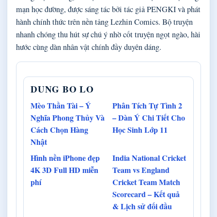
mạn học đường, được sáng tác bởi tác giả PENGKI và phát
hành chính thức trên nền tảng Lezhin Comics. Bộ truyện
nhanh chóng thu hút sự chú ý nhờ cốt truyện ngọt ngào, hài
hước cùng dàn nhân vật chính đầy duyên dáng.
DUNG BO LO
Mèo Thần Tài – Ý
Phân Tích Tự Tình 2
Nghĩa Phong Thủy Và
– Dàn Ý Chi Tiết Cho
Cách Chọn Hàng
Học Sinh Lớp 11
Nhật
Hình nền iPhone đẹp
India National Cricket
4K 3D Full HD miễn
Team vs England
phí
Cricket Team Match
Scorecard – Kết quả
& Lịch sử đối đầu