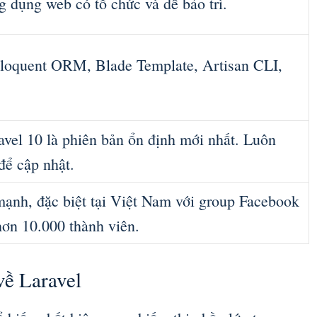
dụng web có tổ chức và dễ bảo trì.
 Eloquent ORM, Blade Template, Artisan CLI,
vel 10 là phiên bản ổn định mới nhất. Luôn
để cập nhật.
ạnh, đặc biệt tại Việt Nam với group Facebook
ơn 10.000 thành viên.
về Laravel