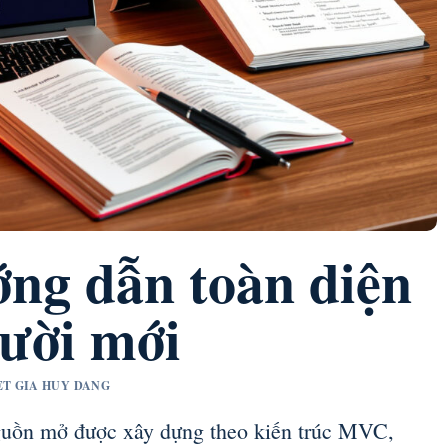
ớng dẫn toàn diện
gười mới
YET GIA HUY DANG
guồn mở được xây dựng theo kiến trúc MVC,