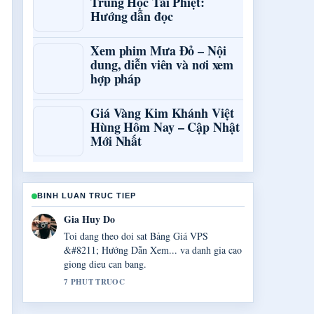
Trung Học Tài Phiệt:
Hướng dẫn đọc
Xem phim Mưa Đỏ – Nội
dung, diễn viên và nơi xem
hợp pháp
Giá Vàng Kim Khánh Việt
Hùng Hôm Nay – Cập Nhật
Mới Nhất
BINH LUAN TRUC TIEP
Tu Anh Bui
Boi canh ve 90min.net.vn: Đánh giá độ tin
cậy trang... rat huu ich. Vui long tiep tuc cap
nhat luong truc tiep nay.
9 PHUT TRUOC