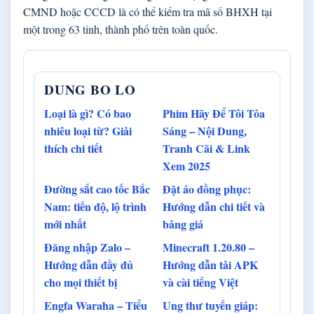
CMND hoặc CCCD là có thể kiểm tra mã số BHXH tại
một trong 63 tỉnh, thành phố trên toàn quốc.
DUNG BO LO
Loại là gì? Có bao
Phim Hãy Để Tôi Tỏa
nhiêu loại từ? Giải
Sáng – Nội Dung,
thích chi tiết
Tranh Cãi & Link
Xem 2025
Đường sắt cao tốc Bắc
Đặt áo đồng phục:
Nam: tiến độ, lộ trình
Hướng dẫn chi tiết và
mới nhất
bảng giá
Đăng nhập Zalo –
Minecraft 1.20.80 –
Hướng dẫn đầy đủ
Hướng dẫn tải APK
cho mọi thiết bị
và cài tiếng Việt
Engfa Waraha – Tiểu
Ung thư tuyến giáp: