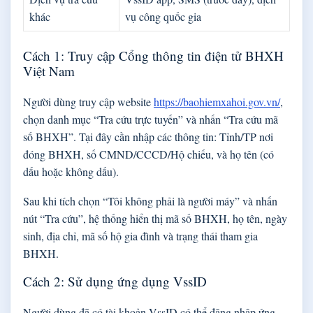
khác
vụ công quốc gia
Cách 1: Truy cập Cổng thông tin điện tử BHXH
Việt Nam
Người dùng truy cập website
https://baohiemxahoi.gov.vn/
,
chọn danh mục “Tra cứu trực tuyến” và nhấn “Tra cứu mã
số BHXH”. Tại đây cần nhập các thông tin: Tỉnh/TP nơi
đóng BHXH, số CMND/CCCD/Hộ chiếu, và họ tên (có
dấu hoặc không dấu).
Sau khi tích chọn “Tôi không phải là người máy” và nhấn
nút “Tra cứu”, hệ thống hiển thị mã số BHXH, họ tên, ngày
sinh, địa chỉ, mã số hộ gia đình và trạng thái tham gia
BHXH.
Cách 2: Sử dụng ứng dụng VssID
Người dùng đã có tài khoản VssID có thể đăng nhập ứng