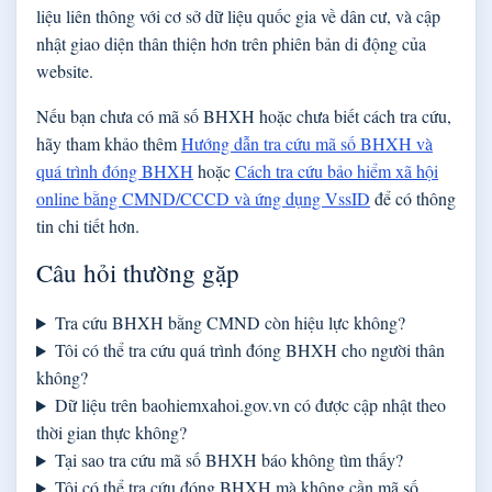
liệu liên thông với cơ sở dữ liệu quốc gia về dân cư, và cập
nhật giao diện thân thiện hơn trên phiên bản di động của
website.
Nếu bạn chưa có mã số BHXH hoặc chưa biết cách tra cứu,
hãy tham khảo thêm
Hướng dẫn tra cứu mã số BHXH và
quá trình đóng BHXH
hoặc
Cách tra cứu bảo hiểm xã hội
online bằng CMND/CCCD và ứng dụng VssID
để có thông
tin chi tiết hơn.
Câu hỏi thường gặp
Tra cứu BHXH bằng CMND còn hiệu lực không?
Tôi có thể tra cứu quá trình đóng BHXH cho người thân
không?
Dữ liệu trên baohiemxahoi.gov.vn có được cập nhật theo
thời gian thực không?
Tại sao tra cứu mã số BHXH báo không tìm thấy?
Tôi có thể tra cứu đóng BHXH mà không cần mã số