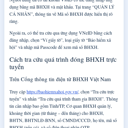
dụng bằng mã BHXH và mật khẩu. Tại trang “QUẢN LÝ
CÁ NHÂN”, thông tin về Mã số BHXH được hiển thị rõ
ràng.
Ngoài ra, có thể tra cứu qua ứng dụng VNeID bằng cách
đăng nhập, chọn “Ví giấy tờ”, loại giấy tờ “Bảo hiểm xã
hội” và nhập mã Passcode để xem mã số BHXH.
Cách tra cứu quá trình đóng BHXH trực
tuyến
Trên Cổng thông tin điện tử BHXH Việt Nam
Truy cập
https://baohiemxahoi.gov.vn/
, chọn “Tra cứu trực
tuyến” và nhấn “Tra cứu quá trình tham gia BHXH”. Thông
tin cần nhập bao gồm Tỉnh/TP, Cơ quan BHXH quản lý,
khoảng thời gian (từ tháng – đến tháng) cho BHXH,
BHTN, BHTNLĐ-BNN, số CMND/CCCD, họ tên, mã số
BHXH (nếu có), và số điện thoại nhận OTP.