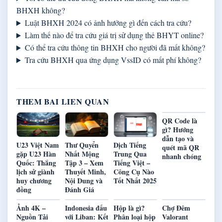
BHXH không?
Luật BHXH 2024 có ảnh hưởng gì đến cách tra cứu?
Làm thế nào để tra cứu giá trị sử dụng thẻ BHYT online?
Có thể tra cứu thông tin BHXH cho người đã mất không?
Tra cứu BHXH qua ứng dụng VssID có mất phí không?
THEM BAI LIEN QUAN
QR Code là
gì? Hướng
dẫn tạo và
U23 Việt Nam
Thư Quyển
Dịch Tiếng
quét mã QR
gặp U23 Hàn
Nhất Mộng
Trung Qua
nhanh chóng
Quốc: Thắng
Tập 3 – Xem
Tiếng Việt –
lịch sử giành
Thuyết Minh,
Công Cụ Nào
huy chương
Nội Dung và
Tốt Nhất 2025
đồng
Đánh Giá
Ảnh 4K –
Indonesia đấu
Hộp là gì?
Chợ Đêm
Nguồn Tải
với Liban: Kết
Phân loại hộp
Valorant