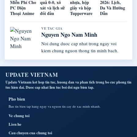
Miễn Phí Cho
quả 0-0, xô
nhựa, hộp
2026: Lịch,
PC Điện
xát và lịch sử
giấy và hộp
Da Và Hướng
Thoại Anime
đối đầu
Tupperware
Dẫn
VE TAC GIA
Nguyen Ngo Nam Minh
Noi dung duoc cap nhat trong ngay voi
kiem chung nguon thong tin minh bach.
UPDATE VIETNAM
Update Vietnam ket hop tin tuc, huong dan va phan tich trong bo cuc phong tin
tuc hien dai. Duoc cap nhat lien tuc boi doi ngu bien tap.
Pho bien
Ban tin bien tap hang ngay va nguon tin cay de xac minh nhanh.
Ve chung toi
Lien he
Cau chuyen cua chung toi