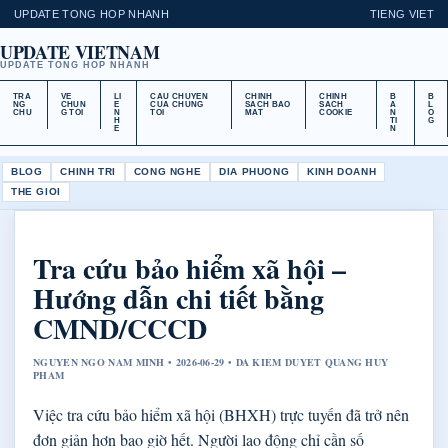
UPDATE TONG HOP NHANH
TIENG VIET
UPDATE VIETNAM
UPDATE TONG HOP NHANH
TRA
VE
LI
CAU CHUYEN
CHINH
CHINH
B
B
NG
CHUN
E
CUA CHUNG
SACH BAO
SACH
A
L
CHU
G TOI
N
TOI
MAT
COOKIE
N
O
H
TI
G
E
N
BLOG
CHINH TRI
CONG NGHE
DIA PHUONG
KINH DOANH
THE GIOI
Tra cứu bảo hiểm xã hội –
Hướng dẫn chi tiết bằng
CMND/CCCD
NGUYEN NGO NAM MINH • 2026-06-29 • DA KIEM DUYET QUANG HUY
PHAM
Việc tra cứu bảo hiểm xã hội (BHXH) trực tuyến đã trở nên
đơn giản hơn bao giờ hết. Người lao động chỉ cần số