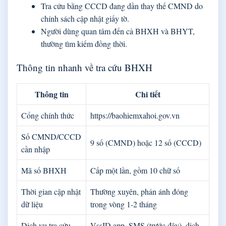
Tra cứu bằng CCCD đang dần thay thế CMND do
chính sách cập nhật giấy tờ.
Người dùng quan tâm đến cả BHXH và BHYT,
thường tìm kiếm đồng thời.
Thông tin nhanh về tra cứu BHXH
Thông tin
Chi tiết
Cổng chính thức
https://baohiemxahoi.gov.vn
Số CMND/CCCD
9 số (CMND) hoặc 12 số (CCCD)
cần nhập
Mã số BHXH
Cấp một lần, gồm 10 chữ số
Thời gian cập nhật
Thường xuyên, phản ánh đóng
dữ liệu
trong vòng 1-2 tháng
Dịch vụ tra cứu
VssID app, SMS (trước đây), dịch