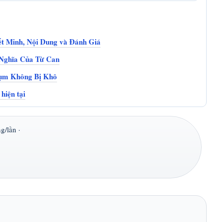
t Minh, Nội Dung và Đánh Giá
 Nghĩa Của Từ Can
ụm Không Bị Khô
hiện tại
g/lần ·