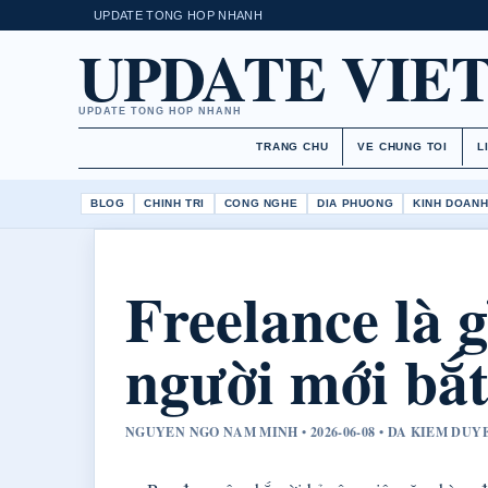
UPDATE TONG HOP NHANH
UPDATE VIE
UPDATE TONG HOP NHANH
TRANG CHU
VE CHUNG TOI
L
BLOG
CHINH TRI
CONG NGHE
DIA PHUONG
KINH DOAN
Freelance là 
người mới bắ
NGUYEN NGO NAM MINH • 2026-06-08 • DA KIEM DU