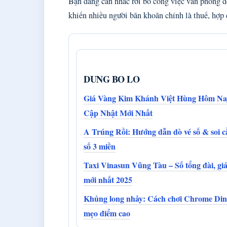
Bạn đang cân nhắc rời bỏ công việc văn phòng để
khiến nhiều người băn khoăn chính là thuế, hợp 
DUNG BO LO
Giá Vàng Kim Khánh Việt Hùng Hôm Na
Cập Nhật Mới Nhất
A Trúng Rồi: Hướng dẫn dò vé số & soi c
số 3 miền
Taxi Vinasun Vũng Tàu – Số tổng đài, gi
mới nhất 2025
Khủng long nhảy: Cách chơi Chrome Din
mẹo điểm cao