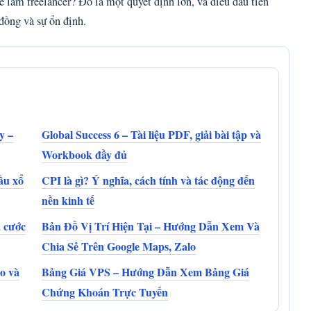
 làm freelancer? Đó là một quyết định lớn, và điều đầu tiên
đồng và sự ổn định.
y –
Global Success 6 – Tài liệu PDF, giải bài tập và
Workbook đầy đủ
ầu xổ
CPI là gì? Ý nghĩa, cách tính và tác động đến
nền kinh tế
á cước
Bản Đồ Vị Trí Hiện Tại – Hướng Dẫn Xem Và
Chia Sẻ Trên Google Maps, Zalo
o và
Bảng Giá VPS – Hướng Dẫn Xem Bảng Giá
Chứng Khoán Trực Tuyến