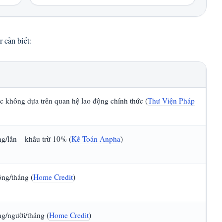
r cần biết:
c không dựa trên quan hệ lao động chính thức (
Thư Viện Pháp
g/lần – khấu trừ 10% (
Kế Toán Anpha
)
ng/tháng (
Home Credit
)
g/người/tháng (
Home Credit
)