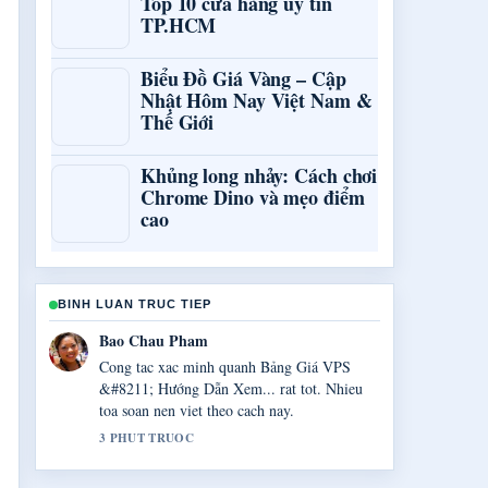
Top 10 cửa hàng uy tín
TP.HCM
Biểu Đồ Giá Vàng – Cập
Nhật Hôm Nay Việt Nam &
Thế Giới
Khủng long nhảy: Cách chơi
Chrome Dino và mẹo điểm
cao
BINH LUAN TRUC TIEP
Quang Huy Vo
Tong hop rat tot ve 90min.net.vn: Đánh giá
độ tin cậy trang.... Day la ban tom tat ro
rang nhat toi thay hom nay.
5 PHUT TRUOC