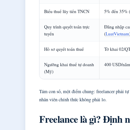
Biểu thuế lũy tiến TNCN
5% đến 35% 
Quy trình quyết toán trực
Đăng nhập ca
tuyến
(
LuatVietnam
Hồ sơ quyết toán thuế
Tờ khai 02/Q
Ngưỡng khai thuế tự doanh
400 USD/năm
(Mỹ)
Tám con số, một điểm chung: freelancer phải tự
nhân viên chính thức không phải lo.
Freelance là gì? Định n