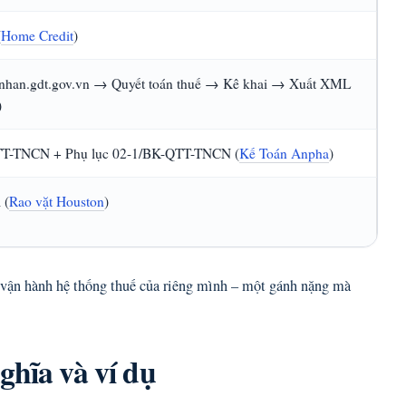
(
Home Credit
)
nhan.gdt.gov.vn → Quyết toán thuế → Kê khai → Xuất XML
)
TT-TNCN + Phụ lục 02-1/BK-QTT-TNCN (
Kế Toán Anpha
)
 (
Rao vặt Houston
)
 vận hành hệ thống thuế của riêng mình – một gánh nặng mà
ghĩa và ví dụ