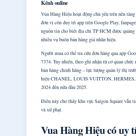
Kênh online
Vua Hàng Hiệu hoạt động chủ yếu trên nền tảng 
đơn vị còn duy trì app trên Google Play, fanpa
nguồn tin cho biết địa chỉ TP HCM được quảng c
nhiều vụ buôn bán hàng giả nhãn hiệu.
Người mua có thể tra cứu đơn hàng qua app Googl
7374. Tuy nhiên, theo ghi nhận từ cơ quan chức 
bán hàng chính hãng – lực lượng quản lý thị t
hiệu CHANEL, LOUIS VUITTON, HERMES, 
2024 đến nửa đầu 2025.
Điều này cho thấy khu vực Saigon Square vẫn tiề
và xử phạt.
Vua Hàng Hiệu có uy t