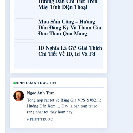
Hướng Dẫn Chi Tiết Trên
Máy Tính Điện Thoại
Mua Sắm Công – Hướng
Dẫn Đăng Ký Và Tham Gia
Đấu Thầu Qua Mạng
ID Nghĩa Là Gì? Giải Thích
Chi Tiết Về ID, Id Và I’d
BINH LUAN TRUC TIEP
Minh Nguyen
Toi dang theo doi sat 90min.net.vn: Đánh giá
độ tin cậy trang... va danh gia cao giong dieu
can bang.
8 PHUT TRUOC