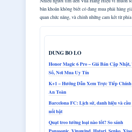
Nhiều người tìm đến Vua Hàng Hiệu vì muốn sở 
băn khoăn không biết có đang mua phải hàng giả
quan chức năng, và chính những cam kết từ phía 
DUNG BO LO
Honor Magic 6 Pro – Giá Bán Cập Nhật,
Số, Nơi Mua Uy Tín
K+1 – Hướng Dẫn Xem Trực Tiếp Chính
An Toàn
Barcelona FC: Lịch sử, danh hiệu và cầu
nổi bật
Quạt treo tường loại nào tốt? So sánh
Panasonic, Vinawind, Hatari, Senko, Xia