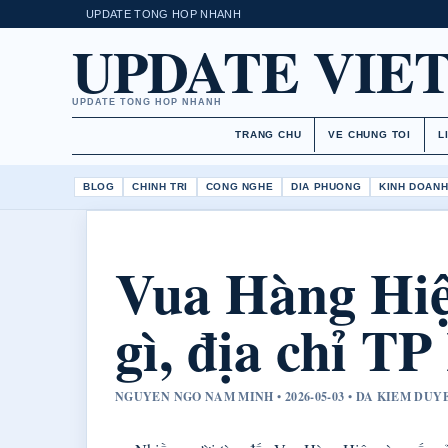
UPDATE TONG HOP NHANH
UPDATE VIE
UPDATE TONG HOP NHANH
TRANG CHU
VE CHUNG TOI
L
BLOG
CHINH TRI
CONG NGHE
DIA PHUONG
KINH DOAN
Vua Hàng Hiệ
gì, địa chỉ 
NGUYEN NGO NAM MINH • 2026-05-03 • DA KIEM DU