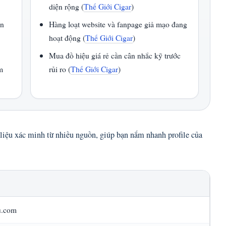
diện rộng (
Thế Giới Cigar
)
ơn
Hàng loạt website và fanpage giả mạo đang
hoạt động (
Thế Giới Cigar
)
Mua đồ hiệu giá rẻ cần cân nhắc kỹ trước
m
rủi ro (
Thế Giới Cigar
)
 liệu xác minh từ nhiều nguồn, giúp bạn nắm nhanh profile của
u.com