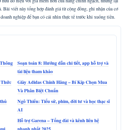
hữu đồ hiệu với giá mềm hơn cửa hàng chính ngạch, nhưng lại
. Bài viết này tổng hợp đánh giá từ cộng đồng, ghi nhận của cơ
doanh nghiệp để bạn có cái nhìn thực tế trước khi xuống tiền.
 Thông
Soạn toán 8: Hướng dẫn chi tiết, app hỗ trợ và
tài liệu tham khảo
 Thức
Giày Adidas Chính Hãng – Bí Kíp Chọn Mua
Và Phân Biệt Chuẩn
 thủ
Ngô Thiến: Tiểu sử, phim, đời tư và học thạc sĩ
AI
Hỗ trợ Garena – Tổng đài và kênh liên hệ
omi
nhanh nhất 2025