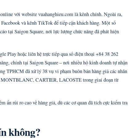
online với website vuahanghieu.com là kênh chính. Ngoài ra,
ge Facebook và kênh TikTok để tiếp cận khách hàng. Một số
áo tại Saigon Square, nơi lực lượng chức năng đã phát hiện
e Play hoặc liên hệ trực tiếp qua số điện thoại +84 38 262
năng, chính tại Saigon Square – nơi nhiều hộ kinh doanh tự nhận
rường TPHCM đã xử lý 38 vụ vi phạm buôn bán hàng giả các nhãn
MONTBLANC, CARTIER, LACOSTE trong giai đoạn từ
m ẩn rủi ro cao về hàng giả, dù các cơ quan đã tích cực kiểm tra
ín không?