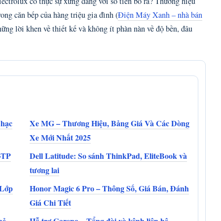
lectrolux có thực sự xứng đáng với số tiền bỏ ra? Thương hiệu
ong căn bếp của hàng triệu gia đình (
Điện Máy Xanh – nhà bán
ững lời khen về thiết kế và không ít phàn nàn về độ bền, đâu
Nhạc
Xe MG – Thương Hiệu, Bảng Giá Và Các Dòng
Xe Mới Nhất 2025
-TP
Dell Latitude: So sánh ThinkPad, EliteBook và
tương lai
 Lớp
Honor Magic 6 Pro – Thông Số, Giá Bán, Đánh
Giá Chi Tiết
hẻ
Hỗ trợ Garena – Tổng đài và kênh liên hệ