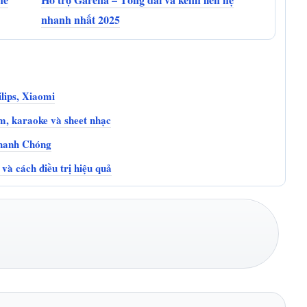
nhanh nhất 2025
lips, Xiaomi
m, karaoke và sheet nhạc
hanh Chóng
và cách điều trị hiệu quả