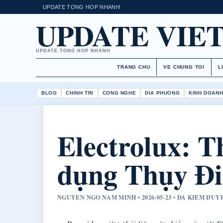
UPDATE TONG HOP NHANH
UPDATE VIE
UPDATE TONG HOP NHANH
TRANG CHU
VE CHUNG TOI
L
BLOG
CHINH TRI
CONG NGHE
DIA PHUONG
KINH DOAN
Electrolux: T
dụng Thụy Đi
NGUYEN NGO NAM MINH • 2026-05-23 • DA KIEM DU