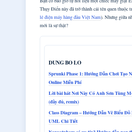
Bạn có bao giờ tự hỏi liệu một chiếc máy giặt E
Thụy Điển này đã trở thành cái tên quen thuộc tr
lẻ điện máy hàng đầu Việt Nam
). Nhưng giữa nh
mới là sự thật?
DUNG BO LO
Sprunki Phase 1: Hướng Dẫn Chơi Tạo 
Online Miễn Phí
Lời bài hát Nơi Này Có Anh Sơn Tùng M
(đầy đủ, remix)
Class Diagram – Hướng Dẫn Vẽ Biểu Đồ
UML Chi Tiết
Napvatpham có uy tín? Hướng dẫn nạp t