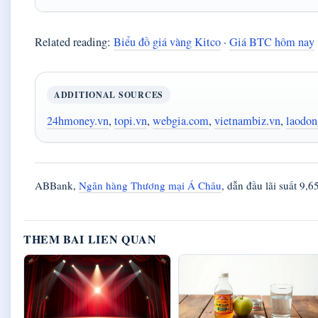
Related reading:
Biểu đồ giá vàng Kitco
·
Giá BTC hôm nay
ADDITIONAL SOURCES
24hmoney.vn
,
topi.vn
,
webgia.com
,
vietnambiz.vn
,
laodon
ABBank,
Ngân hàng Thương mại Á Châu
, dẫn đầu lãi suất 9,
THEM BAI LIEN QUAN