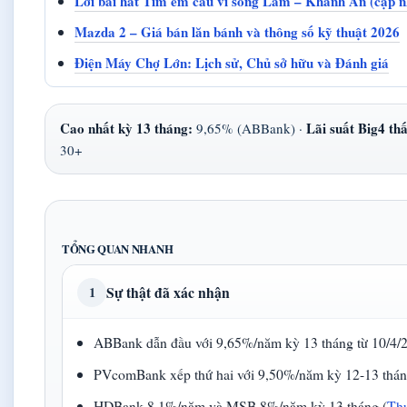
Lời bài hát Tìm em câu ví sông Lam – Khánh An (cập n
Mazda 2 – Giá bán lăn bánh và thông số kỹ thuật 2026
Điện Máy Chợ Lớn: Lịch sử, Chủ sở hữu và Đánh giá
Cao nhất kỳ 13 tháng:
Lãi suất Big4 th
9,65% (ABBank) ·
30+
TỔNG QUAN NHANH
Sự thật đã xác nhận
1
ABBank dẫn đầu với 9,65%/năm kỳ 13 tháng từ 10/4/2
PVcomBank xếp thứ hai với 9,50%/năm kỳ 12-13 tháng
HDBank 8,1%/năm và MSB 8%/năm kỳ 13 tháng (
Th