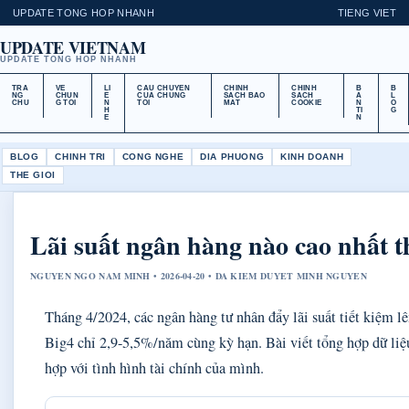
UPDATE TONG HOP NHANH
TIENG VIET
UPDATE VIETNAM
UPDATE TONG HOP NHANH
TRA
VE
LI
CAU CHUYEN
CHINH
CHINH
B
B
NG
CHUN
E
CUA CHUNG
SACH BAO
SACH
A
L
CHU
G TOI
N
TOI
MAT
COOKIE
N
O
H
TI
G
E
N
BLOG
CHINH TRI
CONG NGHE
DIA PHUONG
KINH DOANH
THE GIOI
Lãi suất ngân hàng nào cao nhất 
NGUYEN NGO NAM MINH • 2026-04-20 • DA KIEM DUYET MINH NGUYEN
Tháng 4/2024, các ngân hàng tư nhân đẩy lãi suất tiết kiệm 
Big4 chỉ 2,9-5,5%/năm cùng kỳ hạn. Bài viết tổng hợp dữ liệu
hợp với tình hình tài chính của mình.