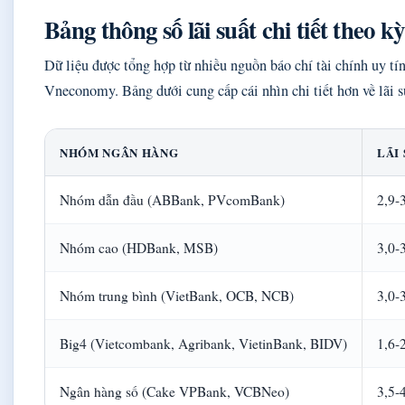
Bảng thông số lãi suất chi tiết theo k
Dữ liệu được tổng hợp từ nhiều nguồn báo chí tài chính uy
Vneconomy. Bảng dưới cung cấp cái nhìn chi tiết hơn về lãi 
NHÓM NGÂN HÀNG
LÃI
Nhóm dẫn đầu (ABBank, PVcomBank)
2,9-
Nhóm cao (HDBank, MSB)
3,0-
Nhóm trung bình (VietBank, OCB, NCB)
3,0-
Big4 (Vietcombank, Agribank, VietinBank, BIDV)
1,6-
Ngân hàng số (Cake VPBank, VCBNeo)
3,5-