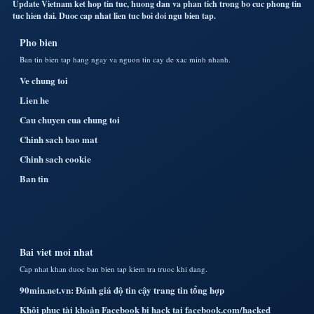
Update Vietnam ket hop tin tuc, huong dan va phan tich trong bo cuc phong tin
tuc hien dai. Duoc cap nhat lien tuc boi doi ngu bien tap.
Pho bien
Ban tin bien tap hang ngay va nguon tin cay de xac minh nhanh.
Ve chung toi
Lien he
Cau chuyen cua chung toi
Chinh sach bao mat
Chinh sach cookie
Ban tin
Bai viet moi nhat
Cap nhat khan duoc ban bien tap kiem tra truoc khi dang.
90min.net.vn: Đánh giá độ tin cậy trang tin tổng hợp
Khôi phục tài khoản Facebook bị hack tại facebook.com/hacked