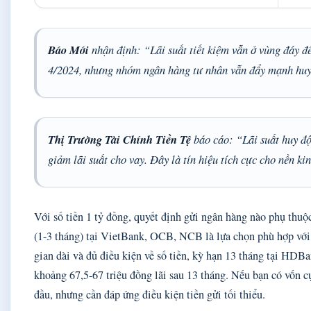
Báo Mới
nhận định: “Lãi suất tiết kiệm vẫn ở vùng đáy để
4/2024, nhưng nhóm ngân hàng tư nhân vẫn đẩy mạnh huy 
Thị Trường Tài Chính Tiền Tệ
báo cáo: “Lãi suất huy độ
giảm lãi suất cho vay. Đây là tín hiệu tích cực cho nền ki
Với số tiền 1 tỷ đồng, quyết định gửi ngân hàng nào phụ thu
(1-3 tháng) tại VietBank, OCB, NCB là lựa chọn phù hợp với 
gian dài và đủ điều kiện về số tiền, kỳ hạn 13 tháng tại H
khoảng 67,5-67 triệu đồng lãi sau 13 tháng. Nếu bạn có vốn 
đầu, nhưng cần đáp ứng điều kiện tiền gửi tối thiểu.