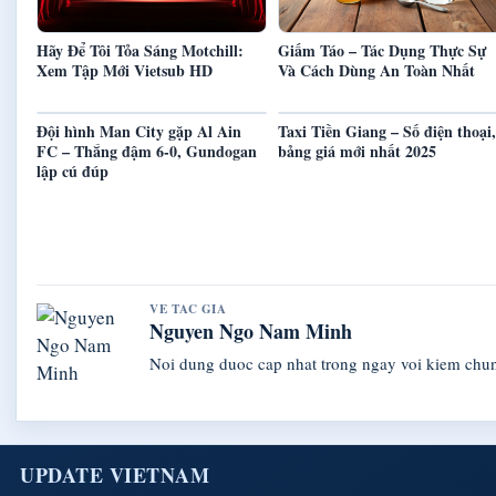
Hãy Để Tôi Tỏa Sáng Motchill:
Giấm Táo – Tác Dụng Thực Sự
Xem Tập Mới Vietsub HD
Và Cách Dùng An Toàn Nhất
Đội hình Man City gặp Al Ain
Taxi Tiền Giang – Số điện thoại,
FC – Thắng đậm 6-0, Gundogan
bảng giá mới nhất 2025
lập cú đúp
VE TAC GIA
Nguyen Ngo Nam Minh
Noi dung duoc cap nhat trong ngay voi kiem chu
UPDATE VIETNAM