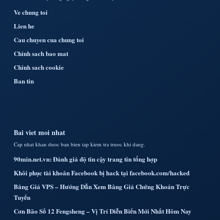
Ve chung toi
Lien he
Cau chuyen cua chung toi
Chinh sach bao mat
Chinh sach cookie
Ban tin
Bai viet moi nhat
Cap nhat khan duoc ban bien tap kiem tra truoc khi dang.
90min.net.vn: Đánh giá độ tin cậy trang tin tổng hợp
Khôi phục tài khoản Facebook bị hack tại facebook.com/hacked
Bảng Giá VPS – Hướng Dẫn Xem Bảng Giá Chứng Khoán Trực
Tuyến
Cơn Bão Số 12 Fengsheng – Vị Trí Diễn Biến Mới Nhất Hôm Nay