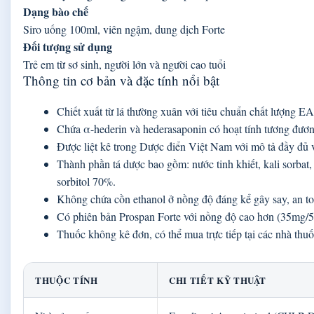
Dạng bào chế
Siro uống 100ml, viên ngậm, dung dịch Forte
Đối tượng sử dụng
Trẻ em từ sơ sinh, người lớn và người cao tuổi
Thông tin cơ bản và đặc tính nổi bật
Chiết xuất từ lá thường xuân với tiêu chuẩn chất lượng E
Chứa α-hederin và hederasaponin có hoạt tính tương đươn
Được liệt kê trong Dược điển Việt Nam với mô tả đầy đủ về
Thành phần tá dược bao gồm: nước tinh khiết, kali sorbat,
sorbitol 70%.
Không chứa cồn ethanol ở nồng độ đáng kể gây say, an to
Có phiên bản Prospan Forte với nồng độ cao hơn (35mg/5
Thuốc không kê đơn, có thể mua trực tiếp tại các nhà thuố
THUỘC TÍNH
CHI TIẾT KỸ THUẬT