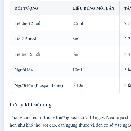
ĐỐI TƯỢNG
LIỀU DÙNG MỖI LẦN
TẦ
Trẻ dưới 2 tuổi
2,5ml
2-3
Trẻ 2-6 tuổi
5ml
2-3
Trẻ trên 6 tuổi
5ml
3-4
Người lớn
10ml
3 l
Người lớn (Prospan Forte)
5-10ml
3 l
Lưu ý khi sử dụng
Thời gian điều trị thông thường kéo dài 7-10 ngày. Nếu triệu c
hơn như khó thở, sốt cao, cần ngừng thuốc và đến cơ sở y tế ngay