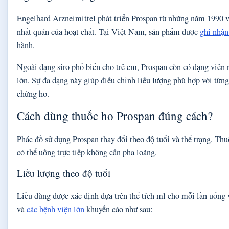
Engelhard Arzneimittel phát triển Prospan từ những năm 1990 vớ
nhất quán của hoạt chất. Tại Việt Nam, sản phẩm được
ghi nhận
hành.
Ngoài dạng siro phổ biến cho trẻ em, Prospan còn có dạng viê
lớn. Sự đa dạng này giúp điều chỉnh liều lượng phù hợp với từn
chứng ho.
Cách dùng thuốc ho Prospan đúng cách?
Phác đồ sử dụng Prospan thay đổi theo độ tuổi và thể trạng. Thu
có thể uống trực tiếp không cần pha loãng.
Liều lượng theo độ tuổi
Liều dùng được xác định dựa trên thể tích ml cho mỗi lần uống 
và
các bệnh viện lớn
khuyến cáo như sau: