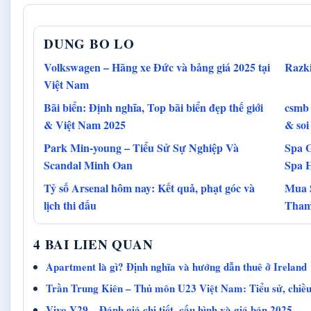
DUNG BO LO
Volkswagen – Hãng xe Đức và bảng giá 2025 tại
Razki
Việt Nam
Bãi biển: Định nghĩa, Top bãi biển đẹp thế giới
csmb 
& Việt Nam 2025
& soi
Park Min-young – Tiểu Sử Sự Nghiệp Và
Spa 
Scandal Minh Oan
Spa 
Tỷ số Arsenal hôm nay: Kết quả, phạt góc và
Mua 
lịch thi đấu
Tham
4 BAI LIEN QUAN
Apartment là gì? Định nghĩa và hướng dẫn thuê ở Ireland
Trần Trung Kiên – Thủ môn U23 Việt Nam: Tiểu sử, chiều
Vivo Y29 – Đánh giá chi tiết, cấu hình và giá bán 2025