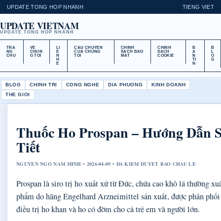
UPDATE TONG HOP NHANH
TIENG VIET
UPDATE VIETNAM
UPDATE TONG HOP NHANH
TRA
VE
LI
CAU CHUYEN
CHINH
CHINH
B
B
NG
CHUN
E
CUA CHUNG
SACH BAO
SACH
A
L
CHU
G TOI
N
TOI
MAT
COOKIE
N
O
H
TI
G
E
N
BLOG
CHINH TRI
CONG NGHE
DIA PHUONG
KINH DOANH
THE GIOI
Thuốc Ho Prospan – Hướng Dẫn 
Tiết
NGUYEN NGO NAM MINH • 2026-04-09 • DA KIEM DUYET BAO CHAU LE
Prospan là siro trị ho xuất xứ từ Đức, chứa cao khô lá thường x
phẩm do hãng Engelhard Arzneimittel sản xuất, được phân phối
điều trị ho khan và ho có đờm cho cả trẻ em và người lớn.