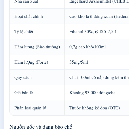
Nhà sản xuất
Engelhard Arzneimittel (CHLB 
Hoạt chất chính
Cao khô lá thường xuân (Hedera 
Tỷ lệ chiết
Ethanol 30%, tỷ lệ 5-7,5:1
Hàm lượng (Siro thường)
0,7g cao khô/100ml
Hàm lượng (Forte)
35mg/5ml
Quy cách
Chai 100ml có nắp đong kèm th
Giá bán lẻ
Khoảng 93.000 đồng/chai
Phân loại quản lý
Thuốc không kê đơn (OTC)
Nguồn gốc và dạng bào chế