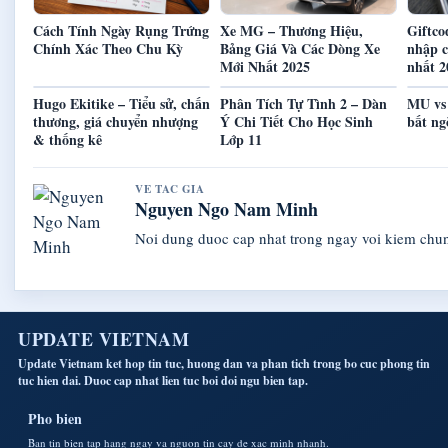
Cách Tính Ngày Rụng Trứng
Xe MG – Thương Hiệu,
Giftc
Chính Xác Theo Chu Kỳ
Bảng Giá Và Các Dòng Xe
nhập c
Mới Nhất 2025
nhất 2
Hugo Ekitike – Tiểu sử, chấn
Phân Tích Tự Tình 2 – Dàn
MU vs
thương, giá chuyển nhượng
Ý Chi Tiết Cho Học Sinh
bất ng
& thống kê
Lớp 11
VE TAC GIA
Nguyen Ngo Nam Minh
Noi dung duoc cap nhat trong ngay voi kiem chu
UPDATE VIETNAM
Update Vietnam ket hop tin tuc, huong dan va phan tich trong bo cuc phong tin
tuc hien dai. Duoc cap nhat lien tuc boi doi ngu bien tap.
Pho bien
Ban tin bien tap hang ngay va nguon tin cay de xac minh nhanh.