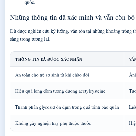
quốc.
Những thông tin đã xác minh và vẫn còn bỏ
Dù được nghiên cứu kỹ lưỡng, vẫn tồn tại những khoảng trống t
sàng trong tương lai.
THÔNG TIN ĐÃ ĐƯỢC XÁC NHẬN
VẤ
An toàn cho trẻ sơ sinh từ khi chào đời
Ảnh
Hiệu quả long đờm tương đương acetylcysteine
Tươ
Thành phần glycosid ổn định trong quá trình bảo quản
Liề
Không gây nghiện hay phụ thuộc thuốc
Hiệ