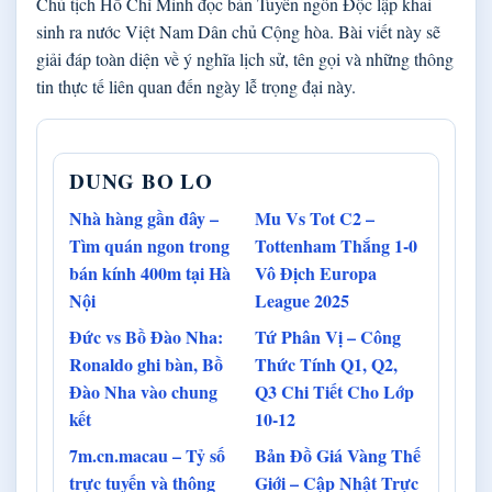
Chủ tịch Hồ Chí Minh đọc bản Tuyên ngôn Độc lập khai
sinh ra nước Việt Nam Dân chủ Cộng hòa. Bài viết này sẽ
giải đáp toàn diện về ý nghĩa lịch sử, tên gọi và những thông
tin thực tế liên quan đến ngày lễ trọng đại này.
DUNG BO LO
Nhà hàng gần đây –
Mu Vs Tot C2 –
Tìm quán ngon trong
Tottenham Thắng 1-0
bán kính 400m tại Hà
Vô Địch Europa
Nội
League 2025
Đức vs Bồ Đào Nha:
Tứ Phân Vị – Công
Ronaldo ghi bàn, Bồ
Thức Tính Q1, Q2,
Đào Nha vào chung
Q3 Chi Tiết Cho Lớp
kết
10-12
7m.cn.macau – Tỷ số
Bản Đồ Giá Vàng Thế
trực tuyến và thông
Giới – Cập Nhật Trực