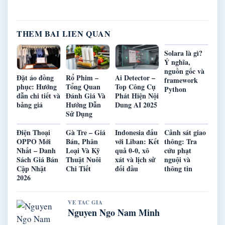
THEM BAI LIEN QUAN
Solara là gì?
Ý nghĩa,
nguồn gốc và
Đặt áo đồng
Rổ Phim –
Ai Detector –
framework
phục: Hướng
Tổng Quan
Top Công Cụ
Python
dẫn chi tiết và
Đánh Giá Và
Phát Hiện Nội
bảng giá
Hướng Dẫn
Dung AI 2025
Sử Dụng
Điện Thoại
Gà Tre – Giá
Indonesia đấu
Cảnh sát giao
OPPO Mới
Bán, Phân
với Liban: Kết
thông: Tra
Nhất – Danh
Loại Và Kỹ
quả 0-0, xô
cứu phạt
Sách Giá Bán
Thuật Nuôi
xát và lịch sử
nguội và
Cập Nhật
Chi Tiết
đối đầu
thông tin
2026
VE TAC GIA
Nguyen Ngo Nam Minh