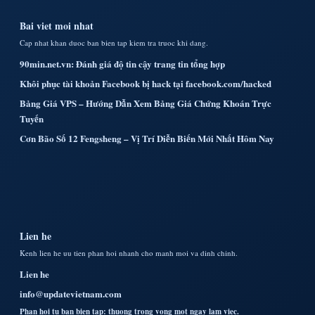
Bai viet moi nhat
Cap nhat khan duoc ban bien tap kiem tra truoc khi dang.
90min.net.vn: Đánh giá độ tin cậy trang tin tổng hợp
Khôi phục tài khoản Facebook bị hack tại facebook.com/hacked
Bảng Giá VPS – Hướng Dẫn Xem Bảng Giá Chứng Khoán Trực
Tuyến
Cơn Bão Số 12 Fengsheng – Vị Trí Diễn Biến Mới Nhất Hôm Nay
Lien he
Kenh lien he uu tien phan hoi nhanh cho manh moi va dinh chinh.
Lien he
info@updatevietnam.com
Phan hoi tu ban bien tap: thuong trong vong mot ngay lam viec.