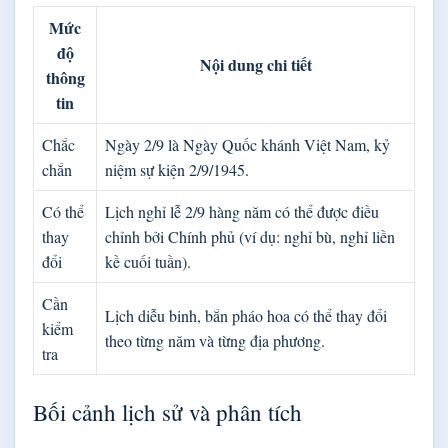
Mức
độ
Nội dung chi tiết
thông
tin
Chắc
Ngày 2/9 là Ngày Quốc khánh Việt Nam, kỷ
chắn
niệm sự kiện 2/9/1945.
Có thể
Lịch nghỉ lễ 2/9 hàng năm có thể được điều
thay
chỉnh bởi Chính phủ (ví dụ: nghỉ bù, nghỉ liền
đổi
kề cuối tuần).
Cần
Lịch diễu binh, bắn pháo hoa có thể thay đổi
kiểm
theo từng năm và từng địa phương.
tra
Bối cảnh lịch sử và phân tích