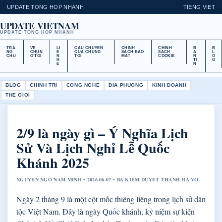
UPDATE TONG HOP NHANH
TIENG VIET
UPDATE VIETNAM
UPDATE TONG HOP NHANH
TRA
VE
LI
CAU CHUYEN
CHINH
CHINH
B
B
NG
CHUN
E
CUA CHUNG
SACH BAO
SACH
A
L
CHU
G TOI
N
TOI
MAT
COOKIE
N
O
H
TI
G
E
N
BLOG
CHINH TRI
CONG NGHE
DIA PHUONG
KINH DOANH
THE GIOI
2/9 là ngày gì – Ý Nghĩa Lịch
Sử Và Lịch Nghỉ Lễ Quốc
Khánh 2025
NGUYEN NGO NAM MINH • 2026-06-07 • DA KIEM DUYET THANH HA VO
Ngày 2 tháng 9 là một cột mốc thiêng liêng trong lịch sử dân
tộc Việt Nam. Đây là ngày Quốc khánh, kỷ niệm sự kiện