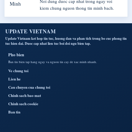
Noi dung duoc cap nhat trong ngay voi
kiem chung nguon thong tin minh bach.
UPDATE VIETNAM
Update Vietnam ket hop tin tuc, huong dan va phan tich trong bo cuc phong tin
tuc hien dai. Duoc cap nhat lien tuc boi doi ngu bien tap.
Pho bien
Ban tin bien tap hang ngay va nguon tin cay de xac minh nhanh.
Ve chung toi
Lien he
Cau chuyen cua chung toi
Chinh sach bao mat
Chinh sach cookie
Ban tin