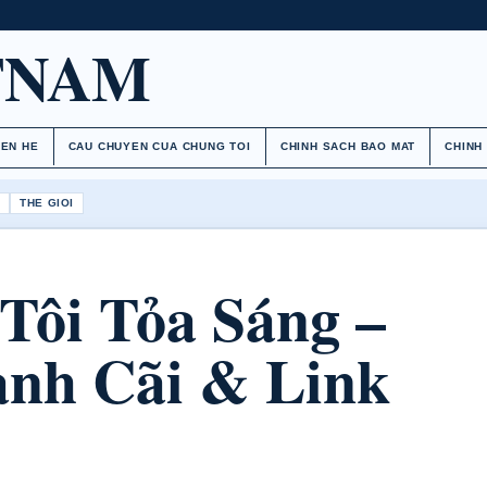
TNAM
IEN HE
CAU CHUYEN CUA CHUNG TOI
CHINH SACH BAO MAT
CHINH
H
THE GIOI
Tôi Tỏa Sáng –
anh Cãi & Link