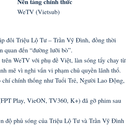
Nền tảng chính thức
WeTV (Vietsub)
ặp đôi Triệu Lộ Tư – Trần Vỹ Đình, đồng thời
iên quan đến “đường lưỡi bò”.
 trên WeTV với phụ đề Việt, làn sóng tẩy chay từ
nh mẽ vì nghi vấn vi phạm chủ quyền lãnh thổ.
o chí chính thống như Tuổi Trẻ, Người Lao Động,
 (FPT Play, VieON, TV360, K+) đã gỡ phim sau
ến độ phủ sóng của Triệu Lộ Tư và Trần Vỹ Đình