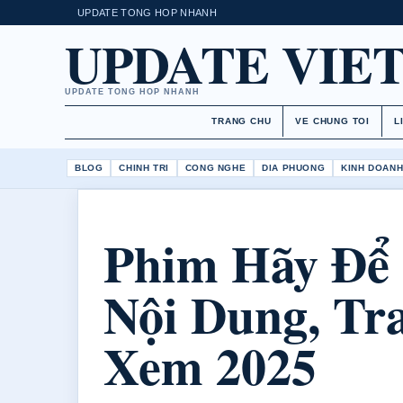
UPDATE TONG HOP NHANH
UPDATE VIE
UPDATE TONG HOP NHANH
TRANG CHU
VE CHUNG TOI
L
BLOG
CHINH TRI
CONG NGHE
DIA PHUONG
KINH DOAN
Phim Hãy Để 
Nội Dung, Tr
Xem 2025