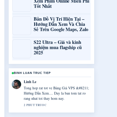
Xem Phim Online Miễn Phí
Tốt Nhất
Bản Đồ Vị Trí Hiện Tại –
Hướng Dẫn Xem Và Chia
Sẻ Trên Google Maps, Zalo
S22 Ultra – Giá và kinh
nghiệm mua flagship cũ
2025
BINH LUAN TRUC TIEP
Bao Chau Pham
Toi dang theo doi sat 90min.net.vn: Đánh giá
độ tin cậy trang... va danh gia cao giong dieu
can bang.
4 PHUT TRUOC