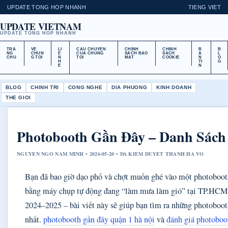
UPDATE TONG HOP NHANH
TIENG VIET
UPDATE VIETNAM
UPDATE TONG HOP NHANH
TRA
VE
LI
CAU CHUYEN
CHINH
CHINH
B
B
NG
CHUN
E
CUA CHUNG
SACH BAO
SACH
A
L
CHU
G TOI
N
TOI
MAT
COOKIE
N
O
H
TI
G
E
N
BLOG
CHINH TRI
CONG NGHE
DIA PHUONG
KINH DOANH
THE GIOI
Photobooth Gần Đây – Danh Sách
NGUYEN NGO NAM MINH • 2026-05-20 • DA KIEM DUYET THANH HA VO
Bạn đã bao giờ dạo phố và chợt muốn ghé vào một photobooth
bằng máy chụp tự động đang “làm mưa làm gió” tại TP.HCM v
2024–2025 – bài viết này sẽ giúp bạn tìm ra những photobooth
nhất.
photobooth gần đây quận 1 hà nội
và
đánh giá photoboot