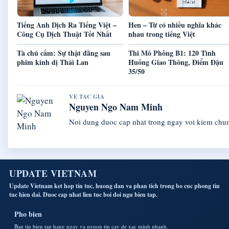
Tiếng Anh Dịch Ra Tiếng Việt –
Hen – Từ có nhiều nghĩa khác
Công Cụ Dịch Thuật Tốt Nhất
nhau trong tiếng Việt
Tà chú cấm: Sự thật đằng sau
Thi Mô Phỏng B1: 120 Tình
phim kinh dị Thái Lan
Huống Giao Thông, Điểm Đậu
35/50
VE TAC GIA
Nguyen Ngo Nam Minh
Noi dung duoc cap nhat trong ngay voi kiem chu
UPDATE VIETNAM
Update Vietnam ket hop tin tuc, huong dan va phan tich trong bo cuc phong tin
tuc hien dai. Duoc cap nhat lien tuc boi doi ngu bien tap.
Pho bien
Ban tin bien tap hang ngay va nguon tin cay de xac minh nhanh.