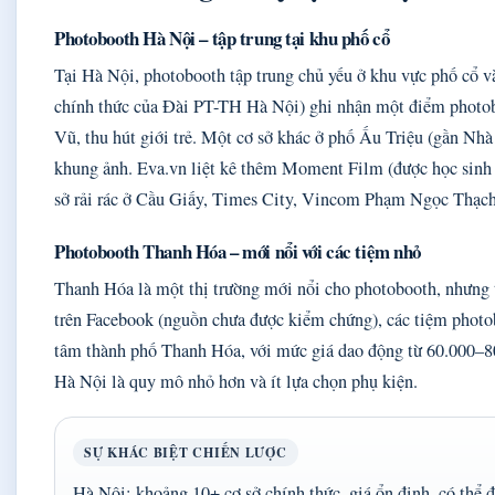
Photobooth Hà Nội – tập trung tại khu phố cổ
Tại Hà Nội, photobooth tập trung chủ yếu ở khu vực phố cổ 
chính thức của Đài PT-TH Hà Nội) ghi nhận một điểm photob
Vũ, thu hút giới trẻ. Một cơ sở khác ở phố Ấu Triệu (gần Nh
khung ảnh. Eva.vn liệt kê thêm Moment Film (được học sinh –
sở rải rác ở Cầu Giấy, Times City, Vincom Phạm Ngọc Thạch
Photobooth Thanh Hóa – mới nổi với các tiệm nhỏ
Thanh Hóa là một thị trường mới nổi cho photobooth, nhưng t
trên Facebook (nguồn chưa được kiểm chứng), các tiệm photob
tâm thành phố Thanh Hóa, với mức giá dao động từ 60.000–80.
Hà Nội là quy mô nhỏ hơn và ít lựa chọn phụ kiện.
SỰ KHÁC BIỆT CHIẾN LƯỢC
Hà Nội: khoảng 10+ cơ sở chính thức, giá ổn định, có thể đ