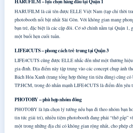
HARUFILM – lựa chọn hàng đầu tại Quận 1
HARUFILM là cái tên được ELLE Việt Nam (tạp chí thời tran
photobooth nổi bật nhất Sài Gòn. Với không gian mang ph
bạn trẻ, đặc biệt là các cặp đôi. Cơ sở chính nằm tại Quận 1, 
một buổi hẹn cuối tuần.
LIFE4CUTS – phong cách trẻ trung tại Quận 3
LIFE4CUTS cũng được ELLE nhắc đến như một thương hiệu p
gia đình. Địa điểm này tập trung vào các concept chụp ảnh th
Bách Hóa Xanh (trang tổng hợp thông tin tiêu dùng) cũng có 
TP.HCM, trong đó nhấn mạnh LIFE4CUTS là điểm đến yêu thí
PHOTOBY – phù hợp nhóm đông
PHOTOBY là lựa chọn lý tưởng nếu bạn đi theo nhóm bạn ho
tin tức giải trí), nhiều tiệm photobooth đang phải “thở gấp
một trong những địa chỉ có không gian rộng nhất, cho phép 