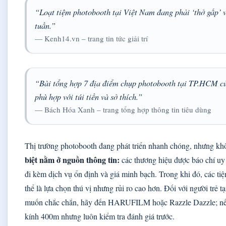
“Loạt tiệm photobooth tại Việt Nam đang phải ‘thở gấp’ vì
tuần.”
— Kenh14.vn – trang tin tức giải trí
“Bài tổng hợp 7 địa điểm chụp photobooth tại TP.HCM củ
phù hợp với túi tiền và sở thích.”
— Bách Hóa Xanh – trang tổng hợp thông tin tiêu dùng
Thị trường photobooth đang phát triển nhanh chóng, nhưng khô
biệt nằm ở nguồn thông tin:
các thương hiệu được báo chí uy
đi kèm dịch vụ ổn định và giá minh bạch. Trong khi đó, các
thể là lựa chọn thú vị nhưng rủi ro cao hơn. Đối với người trẻ
muốn chắc chắn, hãy đến HARUFILM hoặc Razzle Dazzle; nếu
kính 400m nhưng luôn kiểm tra đánh giá trước.