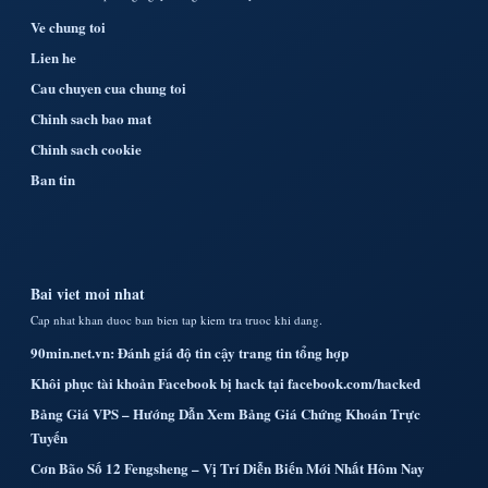
Ve chung toi
Lien he
Cau chuyen cua chung toi
Chinh sach bao mat
Chinh sach cookie
Ban tin
Bai viet moi nhat
Cap nhat khan duoc ban bien tap kiem tra truoc khi dang.
90min.net.vn: Đánh giá độ tin cậy trang tin tổng hợp
Khôi phục tài khoản Facebook bị hack tại facebook.com/hacked
Bảng Giá VPS – Hướng Dẫn Xem Bảng Giá Chứng Khoán Trực
Tuyến
Cơn Bão Số 12 Fengsheng – Vị Trí Diễn Biến Mới Nhất Hôm Nay