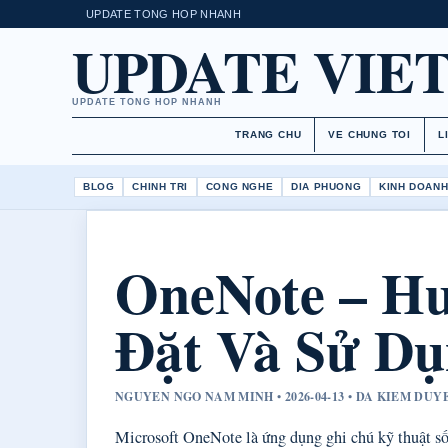
UPDATE TONG HOP NHANH
UPDATE VIE
UPDATE TONG HOP NHANH
TRANG CHU
VE CHUNG TOI
L
BLOG
CHINH TRI
CONG NGHE
DIA PHUONG
KINH DOAN
OneNote – Hư
Đặt Và Sử Dụ
NGUYEN NGO NAM MINH • 2026-04-13 • DA KIEM DUY
Microsoft OneNote là ứng dụng ghi chú kỹ thuật số 