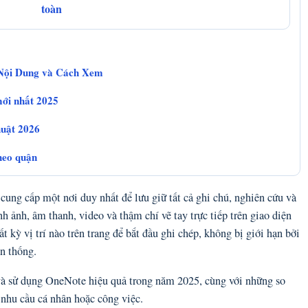
toàn
Nội Dung và Cách Xem
mới nhất 2025
huật 2026
theo quận
ung cấp một nơi duy nhất để lưu giữ tất cả ghi chú, nghiên cứu và
 ảnh, âm thanh, video và thậm chí vẽ tay trực tiếp trên giao diện
t kỳ vị trí nào trên trang để bắt đầu ghi chép, không bị giới hạn bởi
ền thống.
ặt và sử dụng OneNote hiệu quả trong năm 2025, cùng với những so
 nhu cầu cá nhân hoặc công việc.