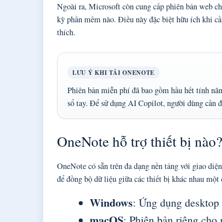
Ngoài ra, Microsoft còn cung cấp phiên bản web ch
kỳ phần mềm nào. Điều này đặc biệt hữu ích khi cầ
thích.
LƯU Ý KHI TẢI ONENOTE
Phiên bản miễn phí đã bao gồm hầu hết tính năn
sổ tay. Để sử dụng AI Copilot, người dùng cần đ
OneNote hỗ trợ thiết bị nào
OneNote có sẵn trên đa dạng nền tảng với giao diệ
để đồng bộ dữ liệu giữa các thiết bị khác nhau một
Windows
: Ứng dụng desktop
macOS
: Phiên bản riêng ch