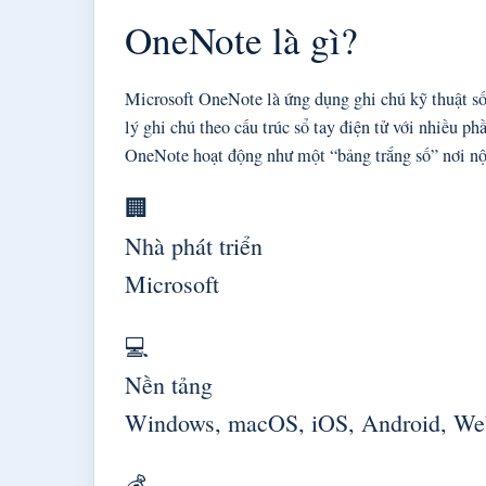
OneNote là gì?
Microsoft OneNote là ứng dụng ghi chú kỹ thuật số
lý ghi chú theo cấu trúc sổ tay điện tử với nhiều p
OneNote hoạt động như một “bảng trắng số” nơi nội 
🏢
Nhà phát triển
Microsoft
💻
Nền tảng
Windows, macOS, iOS, Android, We
💰