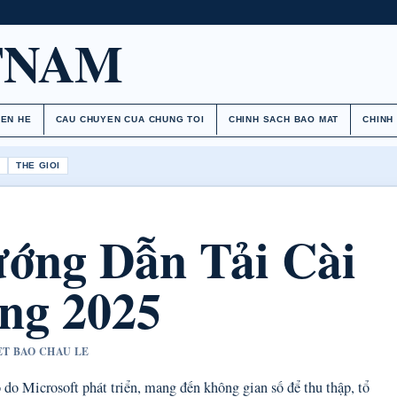
TNAM
IEN HE
CAU CHUYEN CUA CHUNG TOI
CHINH SACH BAO MAT
CHINH
H
THE GIOI
ớng Dẫn Tải Cài
ng 2025
ET BAO CHAU LE
do Microsoft phát triển, mang đến không gian số để thu thập, tổ