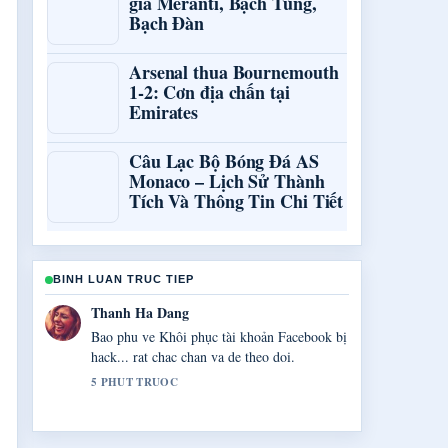
giá Meranti, Bạch Tùng,
Bạch Đàn
Arsenal thua Bournemouth
1-2: Cơn địa chấn tại
Emirates
Câu Lạc Bộ Bóng Đá AS
Monaco – Lịch Sử Thành
Tích Và Thông Tin Chi Tiết
BINH LUAN TRUC TIEP
Gia Huy Do
Cong tac xac minh quanh Bảng Giá VPS
&#8211; Hướng Dẫn Xem... rat tot. Nhieu
toa soan nen viet theo cach nay.
7 PHUT TRUOC