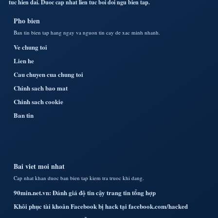
tuc hien dai. Duoc cap nhat lien tuc boi doi ngu bien tap.
Pho bien
Ban tin bien tap hang ngay va nguon tin cay de xac minh nhanh.
Ve chung toi
Lien he
Cau chuyen cua chung toi
Chinh sach bao mat
Chinh sach cookie
Ban tin
Bai viet moi nhat
Cap nhat khan duoc ban bien tap kiem tra truoc khi dang.
90min.net.vn: Đánh giá độ tin cậy trang tin tổng hợp
Khôi phục tài khoản Facebook bị hack tại facebook.com/hacked