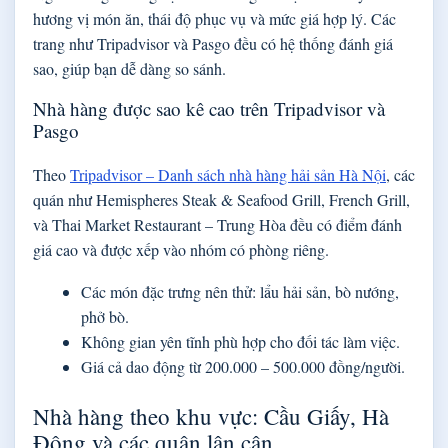
hương vị món ăn, thái độ phục vụ và mức giá hợp lý. Các
trang như Tripadvisor và Pasgo đều có hệ thống đánh giá
sao, giúp bạn dễ dàng so sánh.
Nhà hàng được sao kê cao trên Tripadvisor và
Pasgo
Theo
Tripadvisor – Danh sách nhà hàng hải sản Hà Nội
, các
quán như Hemispheres Steak & Seafood Grill, French Grill,
và Thai Market Restaurant – Trung Hòa đều có điểm đánh
giá cao và được xếp vào nhóm có phòng riêng.
Các món đặc trưng nên thử: lẩu hải sản, bò nướng,
phở bò.
Không gian yên tĩnh phù hợp cho đối tác làm việc.
Giá cả dao động từ 200.000 – 500.000 đồng/người.
Nhà hàng theo khu vực: Cầu Giấy, Hà
Đông và các quận lân cận