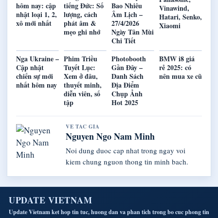
hôm nay: cập
tiếng Đức: Số
Bao Nhiêu
Vinawind,
nhật loại 1, 2,
lượng, cách
Âm Lịch –
Hatari, Senko,
xô mới nhất
phát âm &
27/4/2026
Xiaomi
mẹo ghi nhớ
Ngày Tân Mùi
Chi Tiết
Nga Ukraine –
Phim Triều
Photobooth
BMW i8 giá
Cập nhật
Tuyết Lục:
Gần Đây –
rẻ 2025: có
chiến sự mới
Xem ở đâu,
Danh Sách
nên mua xe cũ
nhất hôm nay
thuyết minh,
Địa Điểm
diễn viên, số
Chụp Ảnh
tập
Hot 2025
VE TAC GIA
Nguyen Ngo Nam Minh
Noi dung duoc cap nhat trong ngay voi
kiem chung nguon thong tin minh bach.
UPDATE VIETNAM
Update Vietnam ket hop tin tuc, huong dan va phan tich trong bo cuc phong tin