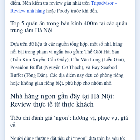
điểm. Nên kiểm tra review gần nhất trên
Tripadvisor –
Review nhà hàng
hoặc Foody trước khi đến.
Top 5 quán ăn trong bán kính 400m tại các quận
trung tâm Hà Nội
Dựa trên dữ liệu từ các nguồn tổng hợp, một số nhà hàng
nổi bật trong phạm vi ngắn bao gồm: Thế Giới Hải Sản
(Trần Kim Xuyến, Cầu Giấy), Cửu Vân Long (Liễu Giai),
Poseidon Buffet (Nguyễn Cơ Thạch), và Bay Seafood
Buffet (Tông Đản). Các địa điểm này đều có phòng riêng
hoặc không gian riêng biệt, phù hợp cho nhóm nhỏ.
Nhà hàng ngon gần đây tại Hà Nội:
Review thực tế từ thực khách
Tiêu chí đánh giá ‘ngon’: hương vị, phục vụ, giá
cả
Người dùng thường đặt tiêu chí “ngon” dựa trên ba yếu tố: