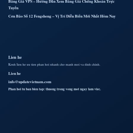
Bảng Giá VPS – Hướng Dẫn Xem Bảng Giá Chứng Khoán Trực
Tuyến
Cơn Bão Số 12 Fengsheng – Vị Trí Diễn Biến Mới Nhất Hôm Nay
Lien he
Kenh lien he uu tien phan hoi nhanh cho manh moi va dinh chinh.
Lien he
info@updatevietnam.com
Phan hoi tu ban bien tap: thuong trong vong mot ngay lam viec.