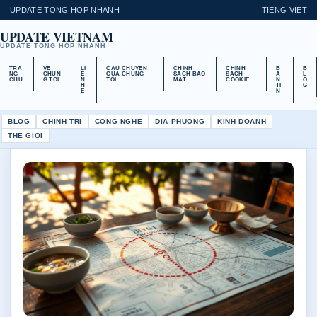
UPDATE TONG HOP NHANH
TIENG VIET
UPDATE VIETNAM
UPDATE TONG HOP NHANH
TRA
VE
LI
CAU CHUYEN
CHINH
CHINH
B
B
NG
CHUN
E
CUA CHUNG
SACH BAO
SACH
A
L
CHU
G TOI
N
TOI
MAT
COOKIE
N
O
H
TI
G
E
N
BLOG
CHINH TRI
CONG NGHE
DIA PHUONG
KINH DOANH
THE GIOI