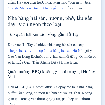
điểm. Hãy gọi điện trước hoặc xem mục “tiện nghi” trên
Google Maps – Tìm nhà hàng gần đây
để cập nhật.
Nhà hàng hải sản, nướng, phở, lẩu gần
đây: Món ngon theo loại
Top quán hải sản tươi sống gần Hồ Tây
Khu vực Hồ Tây có nhiều nhà hàng hải sản cao cấp.
Thegioihaisan.vn – Top 5 nhà hàng hải sản Hà Nội
gợi ý
Cửu Vân Long là chuỗi buffet hải sản nổi tiếng với nhiều cơ
sở tại Liễu Giai, Trần Khánh Dư và Long Biên.
Quán nướng BBQ không gian thoáng tại Hoàng
Mai
Deli 4B BBQ & Hotpot, được Zalopay mô tả là nhà hàng
buffet lẩu nướng, có món lẩu kim chi và lẩu Thái. Không
gian tại Hoàng Mai thường rộng rãi, phù hợp cho nhóm
đông.