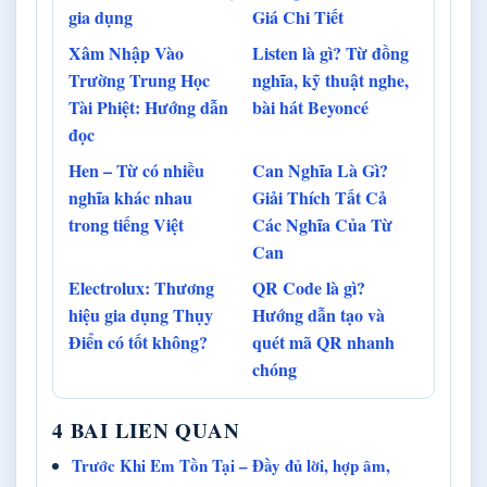
gia dụng
Giá Chi Tiết
Xâm Nhập Vào
Listen là gì? Từ đồng
Trường Trung Học
nghĩa, kỹ thuật nghe,
Tài Phiệt: Hướng dẫn
bài hát Beyoncé
đọc
Hen – Từ có nhiều
Can Nghĩa Là Gì?
nghĩa khác nhau
Giải Thích Tất Cả
trong tiếng Việt
Các Nghĩa Của Từ
Can
Electrolux: Thương
QR Code là gì?
hiệu gia dụng Thụy
Hướng dẫn tạo và
Điển có tốt không?
quét mã QR nhanh
chóng
4 BAI LIEN QUAN
Trước Khi Em Tồn Tại – Đầy đủ lời, hợp âm,