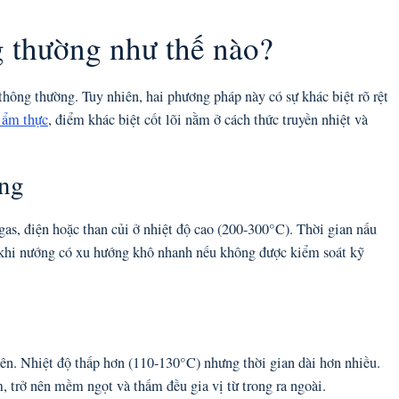
 thường như thế nào?
ông thường. Tuy nhiên, hai phương pháp này có sự khác biệt rõ rệt
 ẩm thực
, điểm khác biệt cốt lõi nằm ở cách thức truyền nhiệt và
ờng
gas, điện hoặc than củi ở nhiệt độ cao (200-300°C). Thời gian nấu
 khi nướng có xu hướng khô nhanh nếu không được kiểm soát kỹ
iên. Nhiệt độ thấp hơn (110-130°C) nhưng thời gian dài hơn nhiều.
m, trở nên mềm ngọt và thấm đều gia vị từ trong ra ngoài.