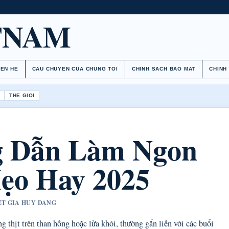
TNAM
IEN HE
CAU CHUYEN CUA CHUNG TOI
CHINH SACH BAO MAT
CHINH
H
THE GIOI
 Dẫn Làm Ngon
ẹo Hay 2025
YET GIA HUY DANG
 thịt trên than hồng hoặc lửa khói, thường gắn liền với các buổi