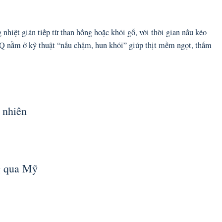
hiệt gián tiếp từ than hồng hoặc khói gỗ, với thời gian nấu kéo
BQ nằm ở kỹ thuật “nấu chậm, hun khói” giúp thịt mềm ngọt, thấm
 nhiên
ng qua Mỹ