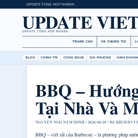
UPDATE TONG HOP NHANH
UPDATE VIE
UPDATE TONG HOP NHANH
TRANG CHU
VE CHUNG TOI
L
BLOG
CHINH TRI
CONG NGHE
DIA PHUONG
KINH DOAN
BBQ – Hướng
Tại Nhà Và M
NGUYEN NGO NAM MINH • 2026-04-10 • DA KIEM DU
BBQ – viết tắt của Barbecue – là phương pháp nướng