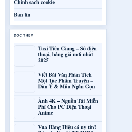
Chinh sach cookie
Ban tin
DOC THEM
Taxi Tiền Giang – Số điện
thoại, bảng giá mới nhất
2025
Viết Bài Văn Phân Tích
Một Tác Phẩm Truyện –
Dàn Ý & Mẫu Ngắn Gọn
Ảnh 4K – Nguồn Tải Miễn
Phí Cho PC Điện Thoại
Anime
Vua Hàng Hiệu có uy tín?