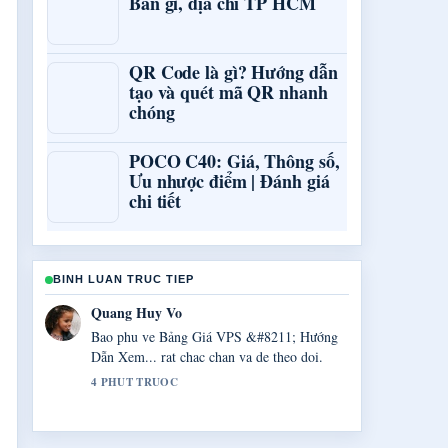
Bán gì, địa chỉ TP HCM
QR Code là gì? Hướng dẫn
tạo và quét mã QR nhanh
chóng
POCO C40: Giá, Thông số,
Ưu nhược điểm | Đánh giá
chi tiết
BINH LUAN TRUC TIEP
Thanh Ha Dang
Cong tac xac minh quanh 90min.net.vn:
Đánh giá độ tin cậy trang... rat tot. Nhieu toa
soan nen viet theo cach nay.
6 PHUT TRUOC