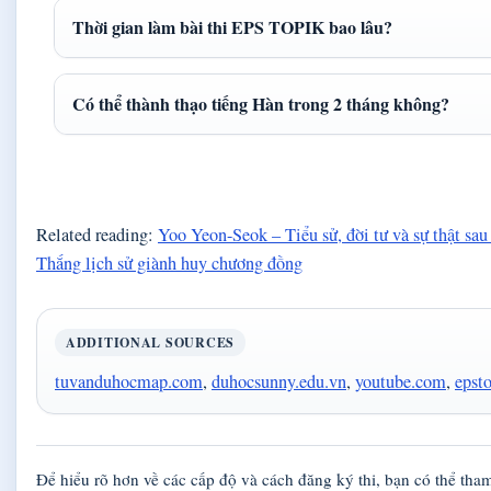
Thời gian làm bài thi EPS TOPIK bao lâu?
Có thể thành thạo tiếng Hàn trong 2 tháng không?
Related reading:
Yoo Yeon-Seok – Tiểu sử, đời tư và sự thật sa
Thắng lịch sử giành huy chương đồng
ADDITIONAL SOURCES
tuvanduhocmap.com
,
duhocsunny.edu.vn
,
youtube.com
,
epst
Để hiểu rõ hơn về các cấp độ và cách đăng ký thi, bạn có thể th