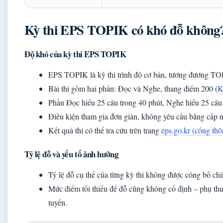
Kỳ thi EPS TOPIK có khó đỗ không
Độ khó của kỳ thi EPS TOPIK
EPS TOPIK là kỳ thi trình độ cơ bản, tương đương TO
Bài thi gồm hai phần: Đọc và Nghe, thang điểm 200 (
K
Phần Đọc hiểu 25 câu trong 40 phút, Nghe hiểu 25 câu 
Điều kiện tham gia đơn giản, không yêu cầu bằng cấp n
Kết quả thi có thể tra cứu trên trang
eps.go.kr (cổng th
Tỷ lệ đỗ và yếu tố ảnh hưởng
Tỷ lệ đỗ cụ thể của từng kỳ thi không được công bố chín
Mức điểm tối thiểu để đỗ cũng không cố định – phụ th
tuyển.