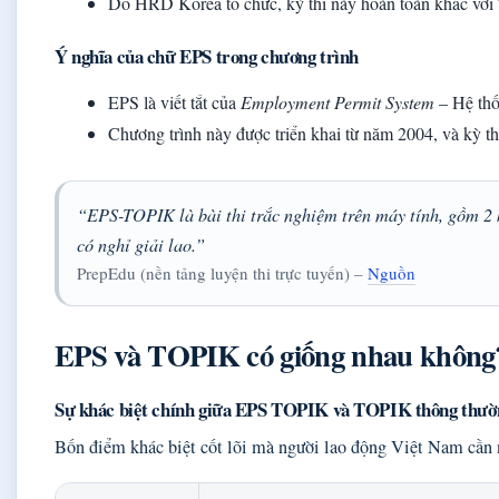
Do HRD Korea tổ chức, kỳ thi này hoàn toàn khác với
Ý nghĩa của chữ EPS trong chương trình
EPS là viết tắt của
Employment Permit System
– Hệ thố
Chương trình này được triển khai từ năm 2004, và kỳ 
“EPS-TOPIK là bài thi trắc nghiệm trên máy tính, gồm 2 
có nghỉ giải lao.”
PrepEdu (nền tảng luyện thi trực tuyến) –
Nguồn
EPS và TOPIK có giống nhau không
Sự khác biệt chính giữa EPS TOPIK và TOPIK thông thườ
Bốn điểm khác biệt cốt lõi mà người lao động Việt Nam cần n