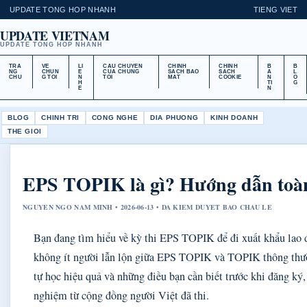
UPDATE TONG HOP NHANH
TIENG VIET
UPDATE VIETNAM
UPDATE TONG HOP NHANH
TRA
VE
LI
CAU CHUYEN
CHINH
CHINH
B
B
NG
CHUN
E
CUA CHUNG
SACH BAO
SACH
A
L
CHU
G TOI
N
TOI
MAT
COOKIE
N
O
H
TI
G
E
N
BLOG
CHINH TRI
CONG NGHE
DIA PHUONG
KINH DOANH
THE GIOI
EPS TOPIK là gì? Hướng dẫn toàn
NGUYEN NGO NAM MINH • 2026-06-13 • DA KIEM DUYET BAO CHAU LE
Bạn đang tìm hiểu về kỳ thi EPS TOPIK để đi xuất khẩu lao 
không ít người lẫn lộn giữa EPS TOPIK và TOPIK thông thường.
tự học hiệu quả và những điều bạn cần biết trước khi đăng k
nghiệm từ cộng đồng người Việt đã thi.