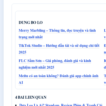
DUNG BO LO
Merry Marbling – Thông tin, đọc truyện và tình
L
trạng mới nhất
v
TikTok Studio – Hướng dẫn tải và sử dụng chi tiết
Đ
2025
n
FLC Sầm Sơn – Giá phòng, đánh giá và kinh
K
nghiệm mới nhất 2025
d
Meitu có an toàn không? Đánh giá app chỉnh ảnh
T
AI
v
4 BAI LIEN QUAN
Dưa Leo Là Ai? Stand-up, Review Phim & Tranh Cãi