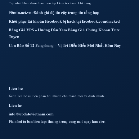
Cap nhat khan duoc ban bien tap kiem tra truoc khi dang.
90min.net.vn: Đánh giá độ tin cậy trang tin tổng hợp
Khôi phục tài khoản Facebook bị hack tại facebook.com/hacked
Bảng Giá VPS – Hướng Dẫn Xem Bảng Giá Chứng Khoán Trực
Tuyến
Cơn Bão Số 12 Fengsheng – Vị Trí Diễn Biến Mới Nhất Hôm Nay
Lien he
Kenh lien he uu tien phan hoi nhanh cho manh moi va dinh chinh.
Lien he
info@updatevietnam.com
Phan hoi tu ban bien tap: thuong trong vong mot ngay lam viec.