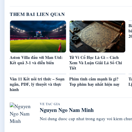
THEM BAI LIEN QUAN
B
b
2
Aston Villa đấu với Man Utd:
Tử Vi Cổ Học Là Gì – Cách
Kết quả 3-1 và diễn biến
Xem Và Luận Giải Lá Số Chi
Tiết
Văn 11 Kết nối tri thức – Soạn
Phim tình cảm mạnh là gì?
T
ngắn, PDF, lý thuyết và thực
Top phim hay nhất hiện nay
L
hành
VE TAC GIA
Nguyen Ngo Nam Minh
Noi dung duoc cap nhat trong ngay voi kiem chu