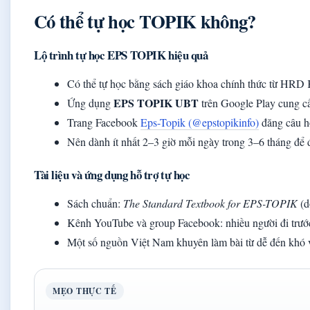
Có thể tự học TOPIK không?
Lộ trình tự học EPS TOPIK hiệu quả
Có thể tự học bằng sách giáo khoa chính thức từ HRD 
EPS TOPIK UBT
Ứng dụng
trên Google Play cung cấp
Trang Facebook
Eps-Topik (@epstopikinfo)
đăng câu hỏ
Nên dành ít nhất 2–3 giờ mỗi ngày trong 3–6 tháng để đ
Tài liệu và ứng dụng hỗ trợ tự học
Sách chuẩn:
The Standard Textbook for EPS-TOPIK
(d
Kênh YouTube và group Facebook: nhiều người đi trước 
Một số nguồn Việt Nam khuyên làm bài từ dễ đến khó vì
MẸO THỰC TẾ