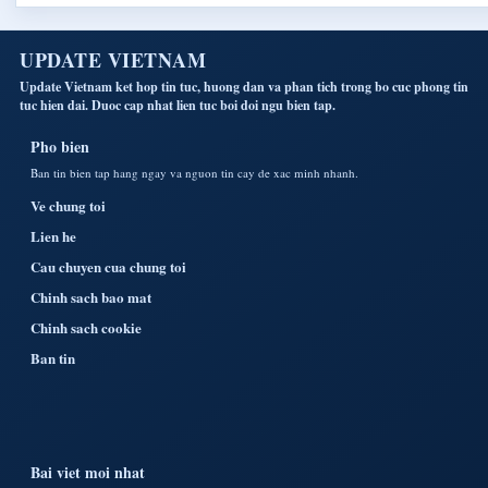
UPDATE VIETNAM
Update Vietnam ket hop tin tuc, huong dan va phan tich trong bo cuc phong tin
tuc hien dai. Duoc cap nhat lien tuc boi doi ngu bien tap.
Pho bien
Ban tin bien tap hang ngay va nguon tin cay de xac minh nhanh.
Ve chung toi
Lien he
Cau chuyen cua chung toi
Chinh sach bao mat
Chinh sach cookie
Ban tin
Bai viet moi nhat