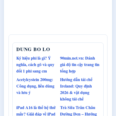
DUNG BO LO
Ký hiệu phi là gì? Ý
90min.net.vn: Đánh
nghĩa, cách gõ và quy
giá độ tin cậy trang tin
đổi 1 phi sang cm
tổng hợp
Acetylcystein 200mg:
Hướng dẫn tái chế
Công dụng, liều dùng
Ireland: Quy định
và lưu ý
2026 & vật dụng
không tái chế
iPad A16 là thế hệ thứ
Trà Sữa Trân Châu
mấy? Giải đáp về iPad
Đường Đen – Hướng