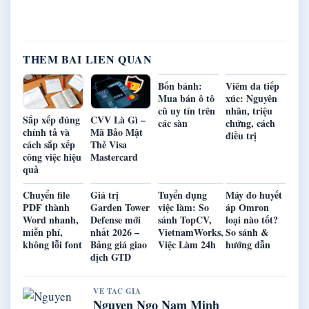
THEM BAI LIEN QUAN
Bốn bánh:
Viêm da tiếp
Mua bán ô tô
xúc: Nguyên
cũ uy tín trên
nhân, triệu
Sắp xếp đúng
CVV Là Gì –
các sàn
chứng, cách
chính tả và
Mã Bảo Mật
điều trị
cách sắp xếp
Thẻ Visa
công việc hiệu
Mastercard
quả
Chuyển file
Giá trị
Tuyển dụng
Máy đo huyết
PDF thành
Garden Tower
việc làm: So
áp Omron
Word nhanh,
Defense mới
sánh TopCV,
loại nào tốt?
miễn phí,
nhất 2026 –
VietnamWorks,
So sánh &
không lỗi font
Bảng giá giao
Việc Làm 24h
hướng dẫn
dịch GTD
VE TAC GIA
Nguyen Ngo Nam Minh