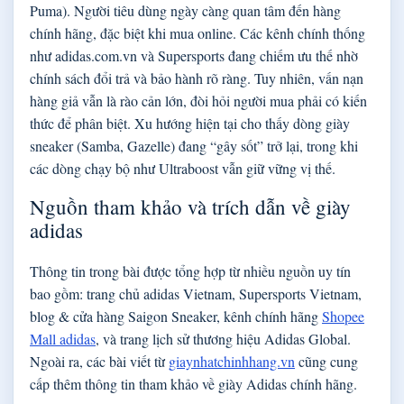
Puma). Người tiêu dùng ngày càng quan tâm đến hàng
chính hãng, đặc biệt khi mua online. Các kênh chính thống
như adidas.com.vn và Supersports đang chiếm ưu thế nhờ
chính sách đổi trả và bảo hành rõ ràng. Tuy nhiên, vấn nạn
hàng giả vẫn là rào cản lớn, đòi hỏi người mua phải có kiến
thức để phân biệt. Xu hướng hiện tại cho thấy dòng giày
sneaker (Samba, Gazelle) đang “gây sốt” trở lại, trong khi
các dòng chạy bộ như Ultraboost vẫn giữ vững vị thế.
Nguồn tham khảo và trích dẫn về giày
adidas
Thông tin trong bài được tổng hợp từ nhiều nguồn uy tín
bao gồm: trang chủ adidas Vietnam, Supersports Vietnam,
blog & cửa hàng Saigon Sneaker, kênh chính hãng
Shopee
Mall adidas
, và trang lịch sử thương hiệu Adidas Global.
Ngoài ra, các bài viết từ
giaynhatchinhhang.vn
cũng cung
cấp thêm thông tin tham khảo về giày Adidas chính hãng.