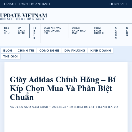
UPDATE TONG HOP NHANH
TIENG VIET
UPDATE VIETNAM
UPDATE TONG HOP NHANH
TRA
VE
LI
CAU CHUYEN
CHINH
CHINH
B
B
NG
CHUN
E
CUA CHUNG
SACH BAO
SACH
A
L
CHU
G TOI
N
TOI
MAT
COOKIE
N
O
H
TI
G
E
N
BLOG
CHINH TRI
CONG NGHE
DIA PHUONG
KINH DOANH
THE GIOI
Giày Adidas Chính Hãng – Bí
Kíp Chọn Mua Và Phân Biệt
Chuẩn
NGUYEN NGO NAM MINH • 2026-05-21 • DA KIEM DUYET THANH HA VO