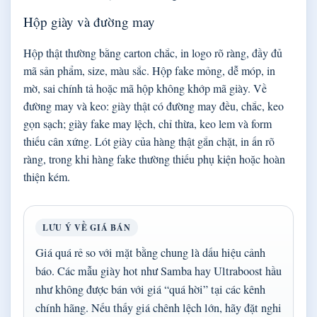
Hộp giày và đường may
Hộp thật thường bằng carton chắc, in logo rõ ràng, đầy đủ
mã sản phẩm, size, màu sắc. Hộp fake mỏng, dễ móp, in
mờ, sai chính tả hoặc mã hộp không khớp mã giày. Về
đường may và keo: giày thật có đường may đều, chắc, keo
gọn sạch; giày fake may lệch, chỉ thừa, keo lem và form
thiếu cân xứng. Lót giày của hàng thật gắn chặt, in ấn rõ
ràng, trong khi hàng fake thường thiếu phụ kiện hoặc hoàn
thiện kém.
LƯU Ý VỀ GIÁ BÁN
Giá quá rẻ so với mặt bằng chung là dấu hiệu cảnh
báo. Các mẫu giày hot như Samba hay Ultraboost hầu
như không được bán với giá “quá hời” tại các kênh
chính hãng. Nếu thấy giá chênh lệch lớn, hãy đặt nghi