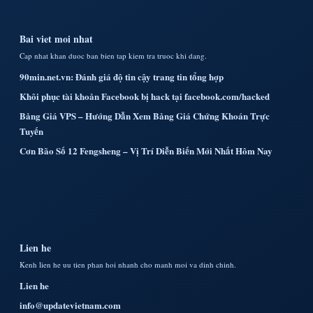
Bai viet moi nhat
Cap nhat khan duoc ban bien tap kiem tra truoc khi dang.
90min.net.vn: Đánh giá độ tin cậy trang tin tổng hợp
Khôi phục tài khoản Facebook bị hack tại facebook.com/hacked
Bảng Giá VPS – Hướng Dẫn Xem Bảng Giá Chứng Khoán Trực
Tuyến
Cơn Bão Số 12 Fengsheng – Vị Trí Diễn Biến Mới Nhất Hôm Nay
Lien he
Kenh lien he uu tien phan hoi nhanh cho manh moi va dinh chinh.
Lien he
info@updatevietnam.com