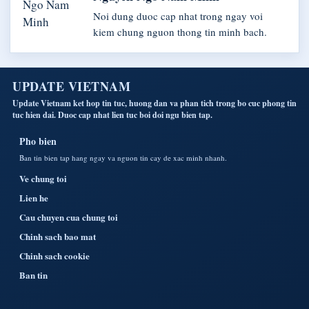
Noi dung duoc cap nhat trong ngay voi
kiem chung nguon thong tin minh bach.
UPDATE VIETNAM
Update Vietnam ket hop tin tuc, huong dan va phan tich trong bo cuc phong tin
tuc hien dai. Duoc cap nhat lien tuc boi doi ngu bien tap.
Pho bien
Ban tin bien tap hang ngay va nguon tin cay de xac minh nhanh.
Ve chung toi
Lien he
Cau chuyen cua chung toi
Chinh sach bao mat
Chinh sach cookie
Ban tin