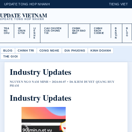
UPDATE TONG HOP NHANH
TIENG VIET
UPDATE VIETNAM
UPDATE TONG HOP NHANH
TRA
VE
LI
CAU CHUYEN
CHINH
CHINH
B
B
NG
CHUN
E
CUA CHUNG
SACH BAO
SACH
A
L
CHU
G TOI
N
TOI
MAT
COOKIE
N
O
H
TI
G
E
N
BLOG
CHINH TRI
CONG NGHE
DIA PHUONG
KINH DOANH
THE GIOI
Industry Updates
NGUYEN NGO NAM MINH • 2026-04-07 • DA KIEM DUYET QUANG HUY
PHAM
Industry Updates