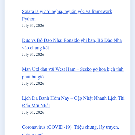
Solara là gì? Ý nghĩa, nguồn gốc và framework
Python
July 31, 2026
Đức vs Bồ Đào Nha: Ronaldo ghi bàn, Bồ Đào Nha
vào chung kết
July 31, 2026
Man Utd đấu với West Ham – Sesko gỡ hòa kịch tính
phút bù giờ
July 31, 2026
Lịch Đá Banh Hôm Nay – Cập Nhật Nhanh Lịch Thi
Đấu Mới Nhất
July 31, 2026
Coronavirus (COVID-19): Triệu chứng, lây truyền,
phòng ngừa