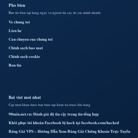
Pho bien
Ban tin bien tap hang ngay va nguon tin cay de xac minh nhanh.
Ve chung toi
Lien he
Cau chuyen cua chung toi
Chinh sach bao mat
Chinh sach cookie
Ban tin
Bai viet moi nhat
Cap nhat khan duoc ban bien tap kiem tra truoc khi dang.
90min.net.vn: Đánh giá độ tin cậy trang tin tổng hợp
Khôi phục tài khoản Facebook bị hack tại facebook.com/hacked
Bảng Giá VPS – Hướng Dẫn Xem Bảng Giá Chứng Khoán Trực Tuyến