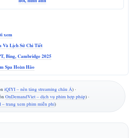
nói, hình ảnh
ơi xem
 Và Lịch Sử Chi Tiết
PT, Bing, Cambridge 2025
ệm Spa Hoàn Hảo
uồn
iQIYI – nền tảng streaming châu Á
) ·
uồn
OnDemandViet – dịch vụ phim hợp pháp
) ·
l – trang xem phim miễn phí
)