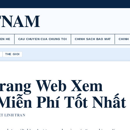
TNAM
IEN HE
CAU CHUYEN CUA CHUNG TOI
CHINH SACH BAO MAT
CHINH
H
THE GIOI
Trang Web Xem
Miễn Phí Tốt Nhất
YET LINH TRAN