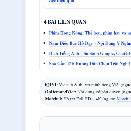
việc hiệu quả
4 BAI LIEN QUAN
Phim Hồng Kông: Thể loại, phim hay và n
Năm Điều Bác Hồ Dạy – Nội Dung Ý Nghĩa
Dịch Tiếng Anh – So Sánh Google, ChatG
Spa Gần Tôi: Hướng Dẫn Chọn Trải Nghi
iQIYI:
Vietsub & thuyết minh tiếng Việt (ng
OnDemandViet:
Nội dung có bản quyền (ng
Motchill:
Hỗ trợ Full HD – 4K (nguồn
Motchil