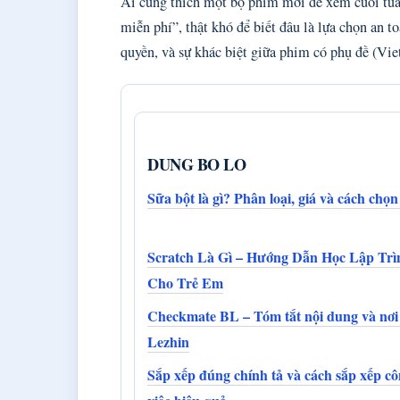
Ai cũng thích một bộ phim mới để xem cuối tuầ
miễn phí”, thật khó để biết đâu là lựa chọn an t
quyền, và sự khác biệt giữa phim có phụ đề (Vi
DUNG BO LO
Sữa bột là gì? Phân loại, giá và cách chọ
Scratch Là Gì – Hướng Dẫn Học Lập Trì
Cho Trẻ Em
Checkmate BL – Tóm tắt nội dung và nơi
Lezhin
Sắp xếp đúng chính tả và cách sắp xếp c