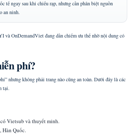
c tế ngay sau khi chiếu rạp, nhưng cần phân biệt nguồn
o an ninh.
QIYI và OnDemandViet đang dần chiếm ưu thế nhờ nội dung có
iễn phí?
í” nhưng không phải trang nào cũng an toàn. Dưới đây là các
 tại.
 có Vietsub và thuyết minh.
, Hàn Quốc.