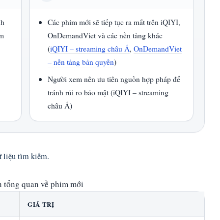
nh
Các phim mới sẽ tiếp tục ra mắt trên iQIYI,
ìm
OnDemandViet và các nền tảng khác
(
iQIYI – streaming châu Á
,
OnDemandViet
– nền tảng bản quyền
)
Người xem nên ưu tiên nguồn hợp pháp để
tránh rủi ro bảo mật (iQIYI – streaming
châu Á)
ữ liệu tìm kiếm.
n tổng quan về phim mới
GIÁ TRỊ