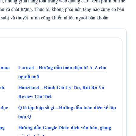
n, nhưng giữa hàng loạt trang web quảng cáo “xem phim online
oàn và chất lượng. Thực tế, không phải nền tảng nào cũng có bản
etsub) và thuyết minh cũng khiến nhiều người băn khoăn.
n mua
Laravel – Hướng dẫn toàn diện từ A-Z cho
người mới
nh
Hanzii.net – Đánh Giá Uy Tín, Rủi Ro Và
Review Chi Tiết
 đọc
Q là tập hợp số gì – Hướng dẫn toàn diện về tập
hợp Q
ông
Hướng dẫn Google Dịch: dịch văn bản, giọng