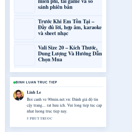
miễn phí, tải game và so
sánh phiên bản
Trước Khi Em Tồn Tại –
Đầy đủ lời, hợp âm, karaoke
và sheet nhạc
Vali Size 20 – Kích Thước,
Dung Lượng Và Hướng Dẫn
Chọn Mua
BINH LUAN TRUC TIEP
Bao Chau Pham
Bao phu ve Khôi phục tài khoản Facebook bị
hack... rat chac chan va de theo doi.
7 PHUT TRUOC