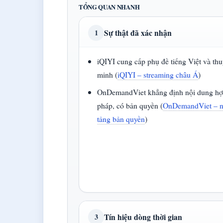
TỔNG QUAN NHANH
Sự thật đã xác nhận
1
iQIYI cung cấp phụ đề tiếng Việt và thu
minh (
iQIYI – streaming châu Á
)
OnDemandViet khẳng định nội dung h
pháp, có bản quyền (
OnDemandViet – 
tảng bản quyền
)
Tín hiệu dòng thời gian
3