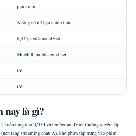
phim moi
Không có dữ liệu chính thức
iQIYI, OnDemandViet
Motchill, mobile.coivl.net
Có
Có
 nay là gì?
 các nền tảng như iQIYI và OnDemandViet thường xuyên cập
 (nền tảng streaming châu Á), kho phim tập trung vào phim