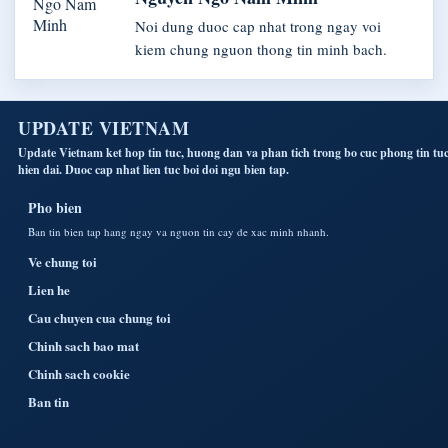
Noi dung duoc cap nhat trong ngay voi
kiem chung nguon thong tin minh bach.
UPDATE VIETNAM
Update Vietnam ket hop tin tuc, huong dan va phan tich trong bo cuc phong tin tu
hien dai. Duoc cap nhat lien tuc boi doi ngu bien tap.
Pho bien
Ban tin bien tap hang ngay va nguon tin cay de xac minh nhanh.
Ve chung toi
Lien he
Cau chuyen cua chung toi
Chinh sach bao mat
Chinh sach cookie
Ban tin