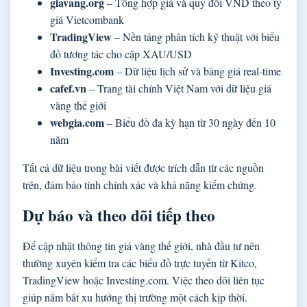
giavang.org
– Tổng hợp giá và quy đổi VND theo tỷ
giá Vietcombank
TradingView
– Nền tảng phân tích kỹ thuật với biểu
đồ tương tác cho cặp XAU/USD
Investing.com
– Dữ liệu lịch sử và bảng giá real-time
cafef.vn
– Trang tài chính Việt Nam với dữ liệu giá
vàng thế giới
webgia.com
– Biểu đồ đa kỳ hạn từ 30 ngày đến 10
năm
Tất cả dữ liệu trong bài viết được trích dẫn từ các nguồn
trên, đảm bảo tính chính xác và khả năng kiểm chứng.
Dự báo và theo dõi tiếp theo
Để cập nhật thông tin giá vàng thế giới, nhà đầu tư nên
thường xuyên kiểm tra các biểu đồ trực tuyến từ Kitco,
TradingView hoặc Investing.com. Việc theo dõi liên tục
giúp nắm bắt xu hướng thị trường một cách kịp thời.