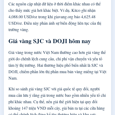
Các nguồn cập nhật dữ liệu ở thời điểm khác nhau có thể
cho thấy mức giá hơi khác biệt. Ví dụ, Kitco ghi nhận
4,088.00 USD/oz trong khi giavang.org báo 4,625.48
USD/oz. Điều này phản ánh sự biến động liên tục của thị
trường vàng.
Giá vàng SJC và DOJI hôm nay
Giá vàng trong nước Việt Nam thường cao hơn giá vàng thế
giới do chênh lệch cung cầu, chi phí vận chuyển và yếu tố
tâm lý thị trường. Hai thương hiệu phổ biến nhất là SJC và
DOJI, chiếm phần lớn thị phần mua bán vàng miếng tại Việt
Nam.
Khi so sánh giá vàng SJC với giá quốc tế quy đổi, người
mua cần lưu ý rằng giá trong nước bao gồm nhiều yếu tố chi
phí khác nhau. Cụ thể, nếu giá thế giới hiện tại quy đổi
khoảng 147 triệu VND mỗi cây, giá bán ra tại các cửa hàng
có thể chênh lệch đáng kể tùy thương hiệu và khu vực.