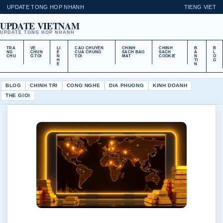
UPDATE TONG HOP NHANH
TIENG VIET
UPDATE VIETNAM
UPDATE TONG HOP NHANH
TRA
VE
LI
CAU CHUYEN
CHINH
CHINH
B
B
NG
CHUN
E
CUA CHUNG
SACH BAO
SACH
A
L
CHU
G TOI
N
TOI
MAT
COOKIE
N
O
H
TI
G
E
N
BLOG
CHINH TRI
CONG NGHE
DIA PHUONG
KINH DOANH
THE GIOI