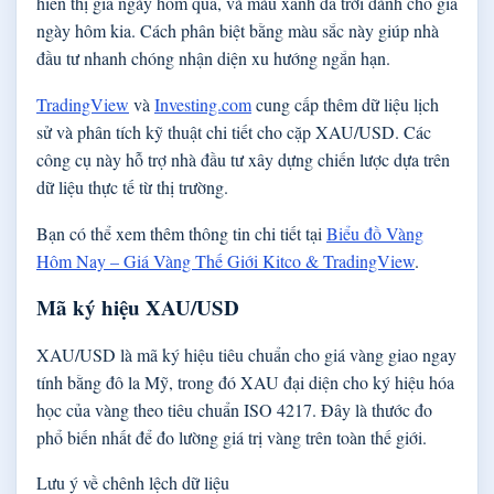
hiển thị giá ngày hôm qua, và màu xanh da trời dành cho giá
ngày hôm kia. Cách phân biệt bằng màu sắc này giúp nhà
đầu tư nhanh chóng nhận diện xu hướng ngắn hạn.
TradingView
và
Investing.com
cung cấp thêm dữ liệu lịch
sử và phân tích kỹ thuật chi tiết cho cặp XAU/USD. Các
công cụ này hỗ trợ nhà đầu tư xây dựng chiến lược dựa trên
dữ liệu thực tế từ thị trường.
Bạn có thể xem thêm thông tin chi tiết tại
Biểu đồ Vàng
Hôm Nay – Giá Vàng Thế Giới Kitco & TradingView
.
Mã ký hiệu XAU/USD
XAU/USD là mã ký hiệu tiêu chuẩn cho giá vàng giao ngay
tính bằng đô la Mỹ, trong đó XAU đại diện cho ký hiệu hóa
học của vàng theo tiêu chuẩn ISO 4217. Đây là thước đo
phổ biến nhất để đo lường giá trị vàng trên toàn thế giới.
Lưu ý về chênh lệch dữ liệu