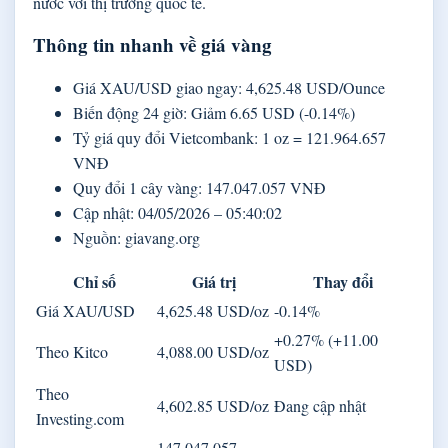
nước với thị trường quốc tế.
Thông tin nhanh về giá vàng
Giá XAU/USD giao ngay: 4,625.48 USD/Ounce
Biến động 24 giờ: Giảm 6.65 USD (-0.14%)
Tỷ giá quy đổi Vietcombank: 1 oz = 121.964.657
VNĐ
Quy đổi 1 cây vàng: 147.047.057 VNĐ
Cập nhật: 04/05/2026 – 05:40:02
Nguồn: giavang.org
Chỉ số
Giá trị
Thay đổi
Giá XAU/USD
4,625.48 USD/oz
-0.14%
+0.27% (+11.00
Theo Kitco
4,088.00 USD/oz
USD)
Theo
4,602.85 USD/oz
Đang cập nhật
Investing.com
147.047.057