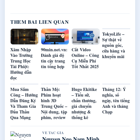
THEM BAI LIEN QUAN
TokyoLife –
Sự thật về
nguồn gốc,
Xâm Nhập
90min.net.vn:
Cắt Video
cửa hàng và
Vào Trường
Đánh giá độ
Online – Công
khuyến mãi
Trung Học
tin cậy trang
Cụ Miễn Phí
Tài Phiệt:
tin tổng hợp
Tốt Nhất 2025
Hướng dẫn
đọc
Mua Sắm
Thần Mộ:
Hugo Ekitike
Tháng 12: Ý
Công – Hướng
Phim hoạt
– Tiểu sử,
nghĩa, số
Dẫn Đăng Ký
hình 3D
chấn thương,
ngày, tên tiếng
Và Tham Gia
Trung Quốc –
giá chuyển
Anh và tháng
Đấu Thầu
Nội dung, tập
nhượng &
Chạp
Qua Mạng
phim, review
thống kê
VE TAC GIA
Nguyen Ngo Nam Minh