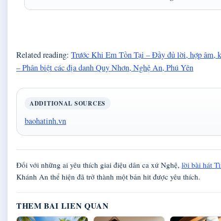
Related reading:
Trước Khi Em Tồn Tại – Đầy đủ lời, hợp âm, k
– Phân biệt các địa danh Quy Nhơn, Nghệ An, Phú Yên
ADDITIONAL SOURCES
baohatinh.vn
Đối với những ai yêu thích giai điệu dân ca xứ Nghệ,
lời bài hát 
Khánh An thể hiện đã trở thành một bản hit được yêu thích.
THEM BAI LIEN QUAN