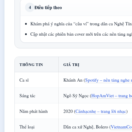
Điều tiếp theo
4
Khám phá ý nghĩa của “câu ví” trong dân ca Nghệ Tĩ
Cập nhật các phiên bản cover mới trên các nền tảng n
THÔNG TIN
GIÁ TRỊ
Ca sĩ
Khánh An (
Spotify – nền tảng nghe 
Sáng tác
Ngô Sỹ Ngọc (
HopAmViet – trang 
Năm phát hành
2020 (
Cánhạcnhẹ – trang lời nhạc
)
Thể loại
Dân ca xứ Nghệ, Bolero (
VietnamCopy