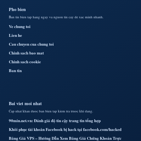
Pho bien
Ban tin bien tap hang ngay va nguon tin cay de xac minh nhanh.
Ve chung toi
Lien he
Cau chuyen cua chung toi
Chinh sach bao mat
Chinh sach cookie
Ban tin
Bai viet moi nhat
Cap nhat khan duoc ban bien tap kiem tra truoc khi dang.
90min.net.vn: Đánh giá độ tin cậy trang tin tổng hợp
Khôi phục tài khoản Facebook bị hack tại facebook.com/hacked
Bảng Giá VPS – Hướng Dẫn Xem Bảng Giá Chứng Khoán Trực