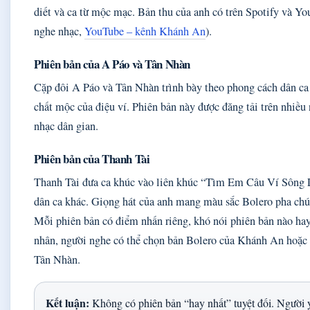
diết và ca từ mộc mạc. Bản thu của anh có trên Spotify và Yo
nghe nhạc,
YouTube – kênh Khánh An
).
Phiên bản của A Páo và Tân Nhàn
Cặp đôi A Páo và Tân Nhàn trình bày theo phong cách dân ca
chất mộc của điệu ví. Phiên bản này được đăng tải trên nhiều 
nhạc dân gian.
Phiên bản của Thanh Tài
Thanh Tài đưa ca khúc vào liên khúc “Tìm Em Câu Ví Sông L
dân ca khác. Giọng hát của anh mang màu sắc Bolero pha chút
Mỗi phiên bản có điểm nhấn riêng, khó nói phiên bản nào hay
nhân, người nghe có thể chọn bản Bolero của Khánh An hoặc 
Tân Nhàn.
Kết luận:
Không có phiên bản “hay nhất” tuyệt đối. Người 