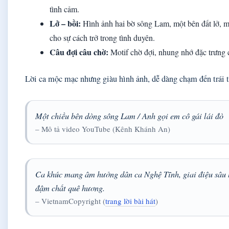
tình cảm.
Lở – bồi:
Hình ảnh hai bờ sông Lam, một bên đất lở, mộ
cho sự cách trở trong tình duyên.
Câu đợi câu chờ:
Motif chờ đợi, nhung nhớ đặc trưng 
Lời ca mộc mạc nhưng giàu hình ảnh, dễ dàng chạm đến trái 
Một chiều bên dòng sông Lam / Anh gọi em cô gái lái đò
– Mô tả video YouTube (Kênh Khánh An)
Ca khúc mang âm hưởng dân ca Nghệ Tĩnh, giai điệu sâu 
đậm chất quê hương.
– VietnamCopyright (
trang lời bài hát
)