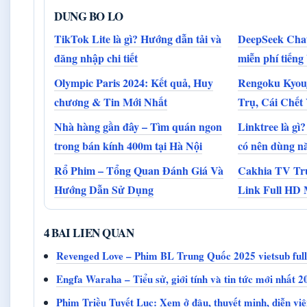
DUNG BO LO
TikTok Lite là gì? Hướng dẫn tải và
DeepSeek Chat:
đăng nhập chi tiết
miễn phí tiếng
Olympic Paris 2024: Kết quả, Huy
Rengoku Kyou
chương & Tin Mới Nhất
Trụ, Cái Chết
Nhà hàng gần đây – Tìm quán ngon
Linktree là gì?
trong bán kính 400m tại Hà Nội
có nên dùng n
Rổ Phim – Tổng Quan Đánh Giá Và
Cakhia TV Tr
Hướng Dẫn Sử Dụng
Link Full HD
4 BAI LIEN QUAN
Revenged Love – Phim BL Trung Quốc 2025 vietsub full
Engfa Waraha – Tiểu sử, giới tính và tin tức mới nhất 2
Phim Triều Tuyết Lục: Xem ở đâu, thuyết minh, diễn viê