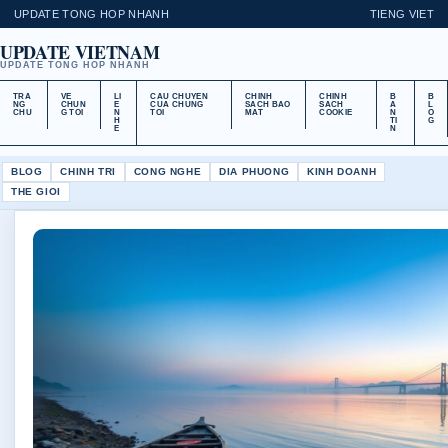
UPDATE TONG HOP NHANH
TIENG VIET
UPDATE VIETNAM
UPDATE TONG HOP NHANH
TRA
VE
LI
CAU CHUYEN
CHINH
CHINH
B
B
NG
CHUN
E
CUA CHUNG
SACH BAO
SACH
A
L
CHU
G TOI
N
TOI
MAT
COOKIE
N
O
H
TI
G
E
N
BLOG
CHINH TRI
CONG NGHE
DIA PHUONG
KINH DOANH
THE GIOI