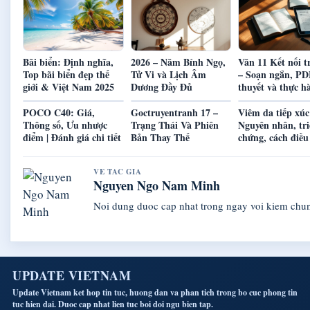
Bãi biển: Định nghĩa,
2026 – Năm Bính Ngọ,
Văn 11 Kết nối t
Top bãi biển đẹp thế
Tử Vi và Lịch Âm
– Soạn ngắn, PDF
giới & Việt Nam 2025
Dương Đầy Đủ
thuyết và thực h
POCO C40: Giá,
Goctruyentranh 17 –
Viêm da tiếp xúc
Thông số, Ưu nhược
Trạng Thái Và Phiên
Nguyên nhân, tri
điểm | Đánh giá chi tiết
Bản Thay Thế
chứng, cách điều 
VE TAC GIA
Nguyen Ngo Nam Minh
Noi dung duoc cap nhat trong ngay voi kiem chu
UPDATE VIETNAM
Update Vietnam ket hop tin tuc, huong dan va phan tich trong bo cuc phong tin
tuc hien dai. Duoc cap nhat lien tuc boi doi ngu bien tap.