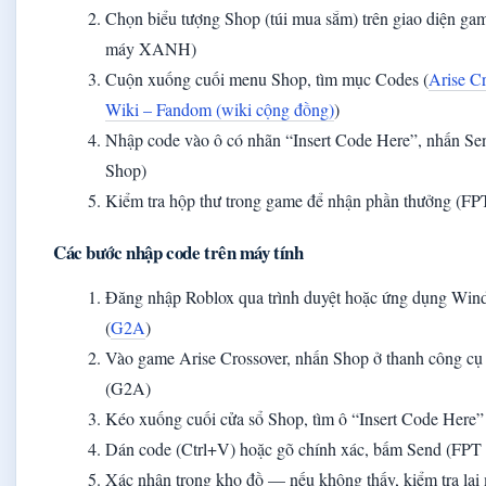
Chọn biểu tượng Shop (túi mua sắm) trên giao diện ga
máy XANH)
Cuộn xuống cuối menu Shop, tìm mục Codes (
Arise C
Wiki – Fandom (wiki cộng đồng)
)
Nhập code vào ô có nhãn “Insert Code Here”, nhấn S
Shop)
Kiểm tra hộp thư trong game để nhận phần thưởng (FP
Các bước nhập code trên máy tính
Đăng nhập Roblox qua trình duyệt hoặc ứng dụng Win
(
G2A
)
Vào game Arise Crossover, nhấn Shop ở thanh công cụ 
(G2A)
Kéo xuống cuối cửa sổ Shop, tìm ô “Insert Code Here
Dán code (Ctrl+V) hoặc gõ chính xác, bấm Send (FPT
Xác nhận trong kho đồ — nếu không thấy, kiểm tra lại