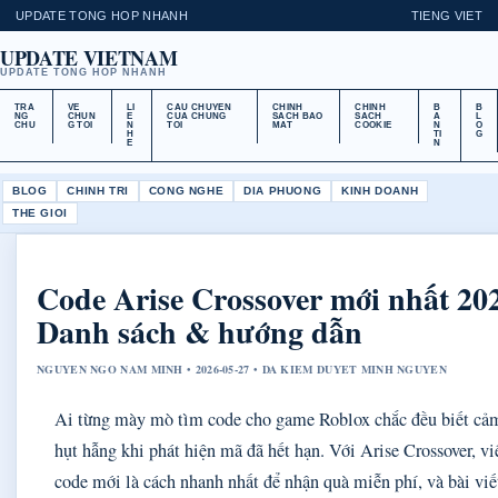
UPDATE TONG HOP NHANH
TIENG VIET
UPDATE VIETNAM
UPDATE TONG HOP NHANH
TRA
VE
LI
CAU CHUYEN
CHINH
CHINH
B
B
NG
CHUN
E
CUA CHUNG
SACH BAO
SACH
A
L
CHU
G TOI
N
TOI
MAT
COOKIE
N
O
H
TI
G
E
N
BLOG
CHINH TRI
CONG NGHE
DIA PHUONG
KINH DOANH
THE GIOI
Code Arise Crossover mới nhất 20
Danh sách & hướng dẫn
NGUYEN NGO NAM MINH • 2026-05-27 • DA KIEM DUYET MINH NGUYEN
Ai từng mày mò tìm code cho game Roblox chắc đều biết cả
hụt hẫng khi phát hiện mã đã hết hạn. Với Arise Crossover, vi
code mới là cách nhanh nhất để nhận quà miễn phí, và bài viế