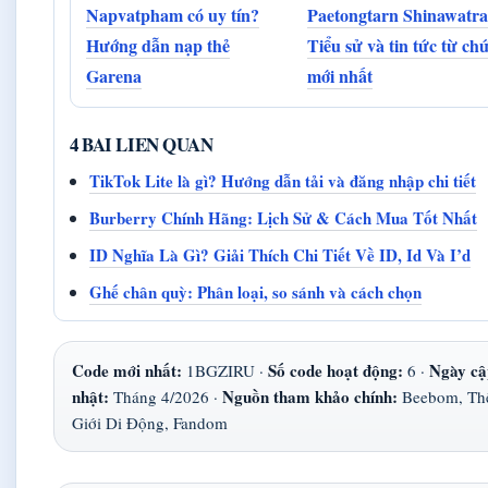
Napvatpham có uy tín?
Paetongtarn Shinawatra
Hướng dẫn nạp thẻ
Tiểu sử và tin tức từ ch
Garena
mới nhất
4 BAI LIEN QUAN
TikTok Lite là gì? Hướng dẫn tải và đăng nhập chi tiết
Burberry Chính Hãng: Lịch Sử & Cách Mua Tốt Nhất
ID Nghĩa Là Gì? Giải Thích Chi Tiết Về ID, Id Và I’d
Ghế chân quỳ: Phân loại, so sánh và cách chọn
Code mới nhất:
Số code hoạt động:
Ngày cậ
1BGZIRU ·
6 ·
nhật:
Nguồn tham khảo chính:
Tháng 4/2026 ·
Beebom, Th
Giới Di Động, Fandom