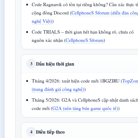
Code Ragnarok có tồn tại riêng không? Cần xác thực t
cộng đồng Discord (
CellphoneS Sforum (diễn đàn côn
nghệ Việt)
)
Code TRIALS – thời gian hết hạn không rõ, chưa có
nguồn xác nhận (
CellphoneS Sforum
)
Dấu hiệu thời gian
3
Tháng 4/2026: xuất hiện code mới 1BGZIRU (
TopZon
(trang đánh giá công nghệ)
)
Tháng 5/2026: G2A và CellphoneS cập nhật danh sác
code mới (
G2A (nền tảng bán game quốc tế)
)
Điều tiếp theo
4