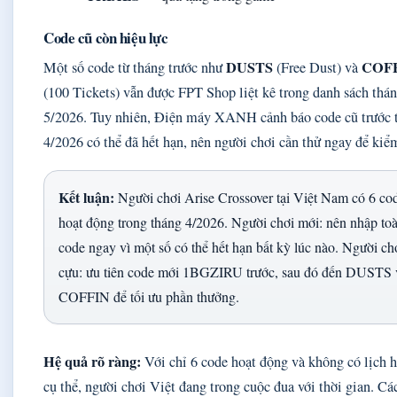
Code cũ còn hiệu lực
DUSTS
COF
Một số code từ tháng trước như
(Free Dust) và
(100 Tickets) vẫn được FPT Shop liệt kê trong danh sách thá
5/2026. Tuy nhiên, Điện máy XANH cảnh báo code cũ trước 
4/2026 có thể đã hết hạn, nên người chơi cần thử ngay để kiểm
Kết luận:
Người chơi Arise Crossover tại Việt Nam có 6 co
hoạt động trong tháng 4/2026. Người chơi mới: nên nhập to
code ngay vì một số có thể hết hạn bất kỳ lúc nào. Người ch
cựu: ưu tiên code mới 1BGZIRU trước, sau đó đến DUSTS 
COFFIN để tối ưu phần thưởng.
Hệ quả rõ ràng:
Với chỉ 6 code hoạt động và không có lịch h
cụ thể, người chơi Việt đang trong cuộc đua với thời gian. Cá