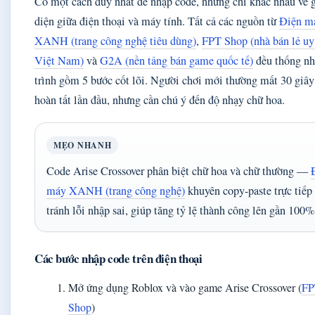
Có một cách duy nhất để nhập code, nhưng chỉ khác nhau về 
diện giữa điện thoại và máy tính. Tất cả các nguồn từ
Điện m
XANH (trang công nghệ tiêu dùng)
,
FPT Shop (nhà bán lẻ uy
Việt Nam)
và
G2A (nền tảng bán game quốc tế)
đều thống nh
trình gồm 5 bước cốt lõi. Người chơi mới thường mất 30 giây
hoàn tất lần đầu, nhưng cần chú ý đến độ nhạy chữ hoa.
MẸO NHANH
Code Arise Crossover phân biệt chữ hoa và chữ thường —
máy XANH (trang công nghệ)
khuyên copy-paste trực tiếp
tránh lỗi nhập sai, giúp tăng tỷ lệ thành công lên gần 100%
Các bước nhập code trên điện thoại
Mở ứng dụng Roblox và vào game Arise Crossover (
FP
Shop
)