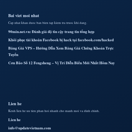
Bai viet moi nhat
Cap nhat khan duoc ban bien tap kiem tra truoc khi dang.
90min.net.vn: Đánh giá độ tin cậy trang tin tổng hợp
Khôi phục tài khoản Facebook bị hack tại facebook.com/hacked
Bảng Giá VPS – Hướng Dẫn Xem Bảng Giá Chứng Khoán Trực
Tuyến
Cơn Bão Số 12 Fengsheng – Vị Trí Diễn Biến Mới Nhất Hôm Nay
Lien he
Kenh lien he uu tien phan hoi nhanh cho manh moi va dinh chinh.
Lien he
info@updatevietnam.com