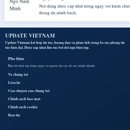
Noi dung duoc cap nhat trong ngay voi kiem ch
thong tin minh bach.
UPDATE VIETNAM
Update Vietnam ket hop tin tuc, huong dan va phan tich trong bo cuc phong tin
tuc hien dai. Duoc cap nhat lien tuc boi doi ngu bien tap.
Pho bien
Ban tin bien tap hang ngay va nguon tin cay de xac minh nhanh.
Ve chung toi
Lien he
Cau chuyen cua chung toi
Chinh sach bao mat
Chinh sach cookie
Ban tin