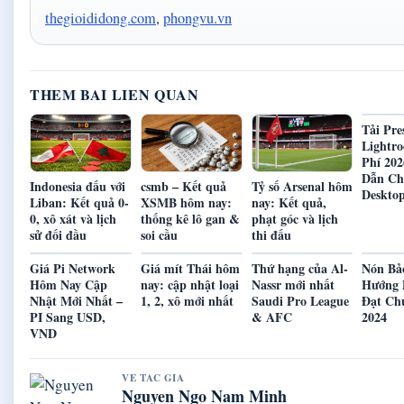
thegioididong.com
,
phongvu.vn
THEM BAI LIEN QUAN
Tải Pre
Lightr
Phí 202
Dẫn Ch
Indonesia đấu với
csmb – Kết quả
Tỷ số Arsenal hôm
Deskto
Liban: Kết quả 0-
XSMB hôm nay:
nay: Kết quả,
0, xô xát và lịch
thống kê lô gan &
phạt góc và lịch
sử đối đầu
soi cầu
thi đấu
Giá Pi Network
Giá mít Thái hôm
Thứ hạng của Al-
Nón Bả
Hôm Nay Cập
nay: cập nhật loại
Nassr mới nhất
Hướng 
Nhật Mới Nhất –
1, 2, xô mới nhất
Saudi Pro League
Đạt C
PI Sang USD,
& AFC
2024
VND
VE TAC GIA
Nguyen Ngo Nam Minh