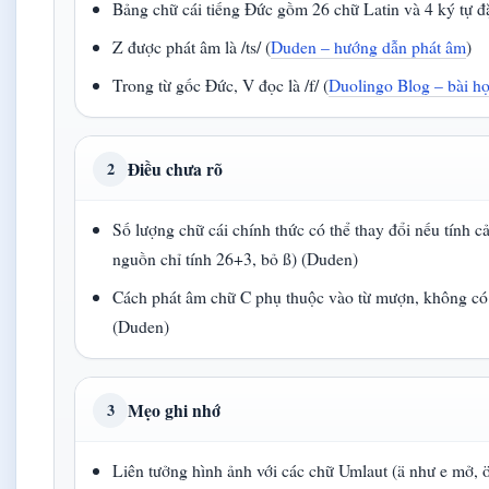
Bảng chữ cái tiếng Đức gồm 26 chữ Latin và 4 ký tự đặ
Z được phát âm là /ts/ (
Duden – hướng dẫn phát âm
)
Trong từ gốc Đức, V đọc là /f/ (
Duolingo Blog – bài h
Điều chưa rõ
2
Số lượng chữ cái chính thức có thể thay đổi nếu tính cả
nguồn chỉ tính 26+3, bỏ ß) (Duden)
Cách phát âm chữ C phụ thuộc vào từ mượn, không có
(Duden)
Mẹo ghi nhớ
3
Liên tưởng hình ảnh với các chữ Umlaut (ä như e mở, ö