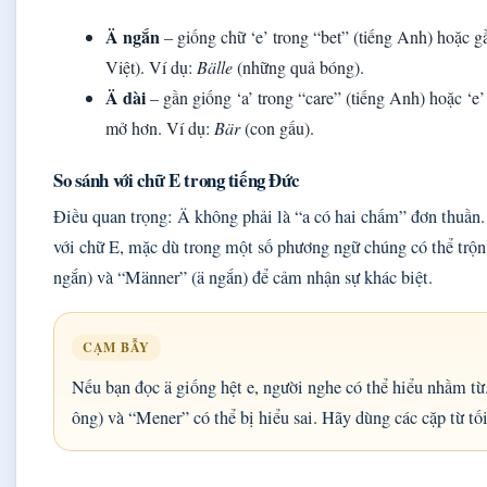
Ä ngắn
– giống chữ ‘e’ trong “bet” (tiếng Anh) hoặc gần
Việt). Ví dụ:
Bälle
(những quả bóng).
Ä dài
– gần giống ‘a’ trong “care” (tiếng Anh) hoặc ‘e’
mở hơn. Ví dụ:
Bär
(con gấu).
So sánh với chữ E trong tiếng Đức
Điều quan trọng: Ä không phải là “a có hai chấm” đơn thuần.
với chữ E, mặc dù trong một số phương ngữ chúng có thể trộn
ngắn) và “Männer” (ä ngắn) để cảm nhận sự khác biệt.
CẠM BẪY
Nếu bạn đọc ä giống hệt e, người nghe có thể hiểu nhầm t
ông) và “Mener” có thể bị hiểu sai. Hãy dùng các cặp từ tối