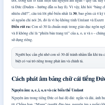
đôi, trong khi
ss
xuất hiện sau nguyên âm ngắn – quy tắc này 
tả Đức (Duden – hướng dẫn ss hay ß). Vì vậy, khi hỏi “bảng c
30
nhiêu chữ?”, câu trả lời phổ biến nhất là
, bao gồm cả 4 ký 
số nguồn chỉ nói 26, đó là vì họ không tính Umlaut và Eszett 
Điều rút ra:
Con số 30 là chuẩn mực trong giáo dục ngôn ngữ
và ß không chỉ là “phiên bản trang trí” của a, o, u và s – chú
sử dụng riêng.
Người học cần ghi nhớ con số 30 để tránh nhầm lẫn khi tra cứu
biệt có vai trò riêng trong phát âm và chính tả.
Cách phát âm bảng chữ cái tiếng Đứ
Nguyên âm: a, e, i, o, u và các biến thể Umlaut
Nguyên âm trong tiếng Đức có hai độ dài: ngắn và dài, ảnh hư
từ. Chẳng hạn, “Mann” (người đàn ông, nguyên âm a ngắn) kh