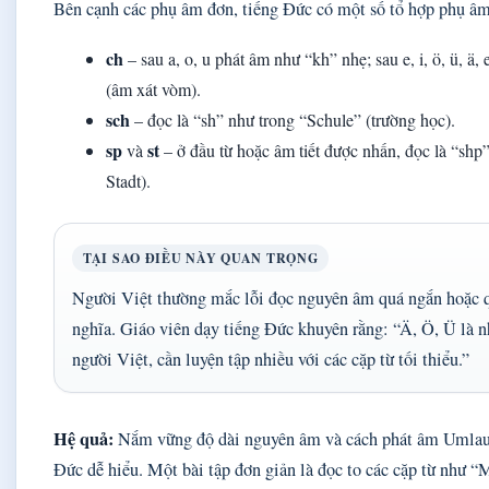
Bên cạnh các phụ âm đơn, tiếng Đức có một số tổ hợp phụ âm
ch
– sau a, o, u phát âm như “kh” nhẹ; sau e, i, ö, ü, ä
(âm xát vòm).
sch
– đọc là “sh” như trong “Schule” (trường học).
sp
st
và
– ở đầu từ hoặc âm tiết được nhấn, đọc là “shp”
Stadt).
TẠI SAO ĐIỀU NÀY QUAN TRỌNG
Người Việt thường mắc lỗi đọc nguyên âm quá ngắn hoặc qu
nghĩa. Giáo viên dạy tiếng Đức khuyên rằng: “Ä, Ö, Ü là 
người Việt, cần luyện tập nhiều với các cặp từ tối thiểu.”
Hệ quả:
Nắm vững độ dài nguyên âm và cách phát âm Umlaut 
Đức dễ hiểu. Một bài tập đơn giản là đọc to các cặp từ như 