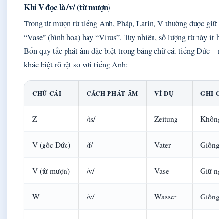
Khi V đọc là /v/ (từ mượn)
Trong từ mượn từ tiếng Anh, Pháp, Latin, V thường được giữ
“Vase” (bình hoa) hay “Virus”. Tuy nhiên, số lượng từ này ít 
Bốn quy tắc phát âm đặc biệt trong bảng chữ cái tiếng Đức – 
khác biệt rõ rệt so với tiếng Anh:
CHỮ CÁI
CÁCH PHÁT ÂM
VÍ DỤ
GHI 
Z
/ts/
Zeitung
Không
V (gốc Đức)
/f/
Vater
Giống
V (từ mượn)
/v/
Vase
Giữ n
W
/v/
Wasser
Giống