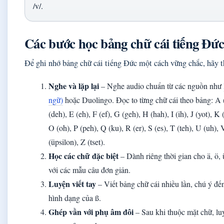
/v/.
Các bước học bảng chữ cái tiếng Đức
Để ghi nhớ bảng chữ cái tiếng Đức một cách vững chắc, hãy t
Nghe và lặp lại
– Nghe audio chuẩn từ các nguồn như
ngữ)
hoặc Duolingo. Đọc to từng chữ cái theo bảng: A (
(deh), E (eh), F (ef), G (geh), H (hah), I (ih), J (yot), K
O (oh), P (peh), Q (ku), R (er), S (es), T (teh), U (uh),
(üpsilon), Z (tset).
Học các chữ đặc biệt
– Dành riêng thời gian cho ä, ö,
với các mẫu câu đơn giản.
Luyện viết tay
– Viết bảng chữ cái nhiều lần, chú ý đế
hình dạng của ß.
Ghép vần với phụ âm đôi
– Sau khi thuộc mặt chữ, luy