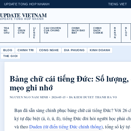
UPDATE TONG HOP NHANH
TIENG VIET
UPDATE VIETNAM
UPDATE TONG HOP NHANH
TRA
VE
LI
CAU CHUYEN
CHINH
CHINH
B
B
NG
CHUN
E
CUA CHUNG
SACH BAO
SACH
A
L
CHU
G TOI
N
TOI
MAT
COOKIE
N
O
H
TI
G
E
N
BLOG
CHINH TRI
CONG NGHE
DIA PHUONG
KINH DOANH
THE GIOI
Bảng chữ cái tiếng Đức: Số lượng
mẹo ghi nhớ
NGUYEN NGO NAM MINH • 2026-05-15 • DA KIEM DUYET THANH HA VO
Bạn đã sẵn sàng chinh phục bảng chữ cái tiếng Đức? Với 26 c
ký tự đặc biệt (ä, ö, ü, ß), tiếng Đức đòi hỏi người học phải c
và theo
Duden (từ điển tiếng Đức chính thống)
, tổng số ký tự