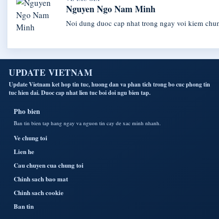
Nguyen Ngo Nam Minh
Noi dung duoc cap nhat trong ngay voi kiem chu
UPDATE VIETNAM
Update Vietnam ket hop tin tuc, huong dan va phan tich trong bo cuc phong tin
tuc hien dai. Duoc cap nhat lien tuc boi doi ngu bien tap.
Pho bien
Ban tin bien tap hang ngay va nguon tin cay de xac minh nhanh.
Ve chung toi
Lien he
Cau chuyen cua chung toi
Chinh sach bao mat
Chinh sach cookie
Ban tin