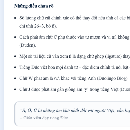
Những điều chưa rõ
Số lượng chữ cái chính xác có thể thay đổi nếu tính cả các b
chỉ tính 26+3, bỏ ß).
Cách phát âm chữ C phụ thuộc vào từ mượn và vị trí, không 
(Duden).
Một số tài liệu cũ vẫn xem ß là dạng chữ ghép (ligature) thay
Tiếng Đức viết hoa mọi danh từ – đặc điểm chính tả nổi bật
Chữ W phát âm là /v/, khác với tiếng Anh (Duolingo Blog).
Chữ J được phát âm gần giống âm ‘y’ trong tiếng Việt (Duo
“Ä, Ö, Ü là những âm khó nhất đối với người Việt, cần lu
– Giáo viên dạy tiếng Đức