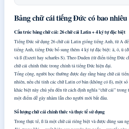
Bảng chữ cái tiếng Đức có bao nhiêu
Cấu trúc bảng chữ cái: 26 chữ cái Latin + 4 ký tự đặc biệt
Tiếng Đức sử dụng 26 chữ cái Latin giống tiếng Anh, từ A đế
tiếng Anh, tiếng Đức bổ sung thêm 4 ký tự đặc biệt: ä, ö, ü (
và ß (Eszett hay scharfes S). Theo Duden (từ điển tiếng Đức c
chữ cái chính thức trong chính tả tiếng Đức hiện đại.
Tổng cộng, người học thường được dạy rằng bảng chữ cái tiế
nhiên, nếu chỉ tính các chữ Latin cơ bản (không có ß), một số t
khác biệt này chủ yếu đến từ cách định nghĩa “chữ cái” trong
một điểm dễ gây nhầm lẫn cho người mới bắt đầu.
Số lượng chữ cái chính thức và thực tế sử dụng
Trong thực tế, ß là một chữ cái riêng biệt và được dùng sau 