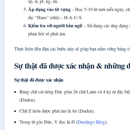
sp, st, pf, ng, nk.
Áp dụng vào từ vựng
– Học 5-10 từ mới mỗi ngày, ch
dụ: “Haus” (nhà) – H-A-U-S.
Kiểm tra với người bản ngữ
– Sử dụng các ứng dụng t
phản hồi về phát âm.
Thực hiện đều đặn các bước này sẽ giúp bạn nắm vững bảng c
Sự thật đã được xác nhận & những đ
Sự thật đã được xác nhận
Bảng chữ cái tiếng Đức gồm 26 chữ Latin và 4 ký tự đặc biệt 
(Duden).
Chữ Z luôn được phát âm là /ts/ (Duden).
Trong từ gốc Đức, V đọc là /f/ (
Duolingo Blog
).