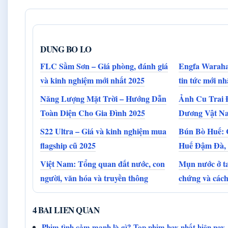
DUNG BO LO
FLC Sầm Sơn – Giá phòng, đánh giá
Engfa Waraha 
và kinh nghiệm mới nhất 2025
tin tức mới nh
Năng Lượng Mặt Trời – Hướng Dẫn
Ảnh Cu Trai 
Toàn Diện Cho Gia Đình 2025
Dương Vật N
S22 Ultra – Giá và kinh nghiệm mua
Bún Bò Huế: 
flagship cũ 2025
Huế Đậm Đà,
Việt Nam: Tổng quan đất nước, con
Mụn nước ở ta
người, văn hóa và truyền thông
chứng và cách 
4 BAI LIEN QUAN
Phim tình cảm mạnh là gì? Top phim hay nhất hiện nay