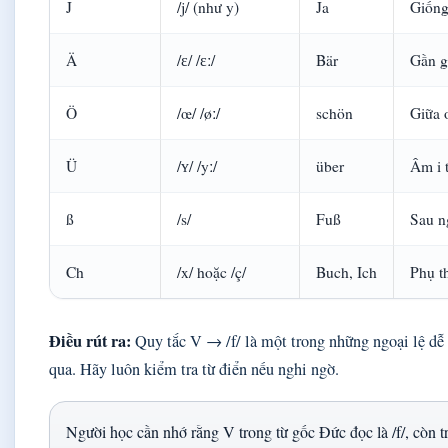
J
/j/ (như y)
Ja
Giống 
Ä
/ɛ/ /ɛː/
Bär
Gần g
Ö
/œ/ /øː/
schön
Giữa 
Ü
/ʏ/ /yː/
über
Âm i 
ß
/s/
Fuß
Sau n
Ch
/x/ hoặc /ç/
Buch, Ich
Phụ t
Điều rút ra:
Quy tắc V → /f/ là một trong những ngoại lệ dễ
qua. Hãy luôn kiểm tra từ điển nếu nghi ngờ.
Người học cần nhớ rằng V trong từ gốc Đức đọc là /f/, còn 