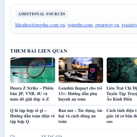
ADDITIONAL SOURCES
khoahoctiengduc.com.vn
,
youtube.com
,
greatway.vn
,
giasuttv
THEM BAI LIEN QUAN
Duora Z Strike – Phiên
Genshin Impact cho trẻ
Liêu Trai Chí Dị
bản JP, VNB, 4U và
13+: Hướng dẫn phụ
Tuyển Tập Truy
màu đỏ giải đáp A-Z
huynh an toàn
Ảo Kinh Điển
Q là tập hợp số gì –
Rau má – Tác dụng, tác
Cách tính diện 
Hướng dẫn toàn diện về
hại và cách dùng an
giác từ cơ bản 
tập hợp Q
toàn
cao
VE TAC GIA