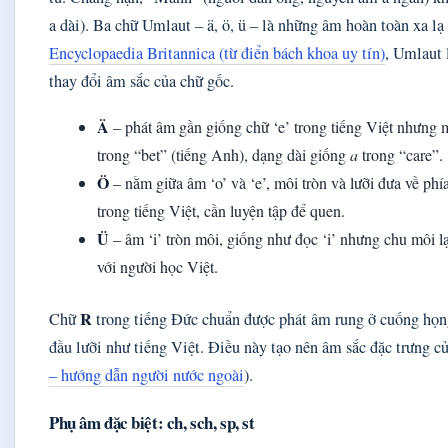
a dài). Ba chữ Umlaut – ä, ö, ü – là những âm hoàn toàn xa lạ
Encyclopaedia Britannica (từ điển bách khoa uy tín)
, Umlaut 
thay đổi âm sắc của chữ gốc.
Ä
– phát âm gần giống chữ ‘e’ trong tiếng Việt nhưn
trong “bet” (tiếng Anh), dạng dài giống
a
trong “care”.
Ö
– nằm giữa âm ‘o’ và ‘e’, môi tròn và lưỡi đưa về ph
trong tiếng Việt, cần luyện tập để quen.
Ü
– âm ‘i’ tròn môi, giống như đọc ‘i’ nhưng chu môi lạ
với người học Việt.
R
Chữ
trong tiếng Đức chuẩn được phát âm rung ở cuống họng
đầu lưỡi như tiếng Việt. Điều này tạo nên âm sắc đặc trưng c
– hướng dẫn người nước ngoài
).
Phụ âm đặc biệt: ch, sch, sp, st