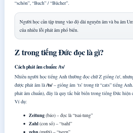
“schön”, “Buch” / “Bücher”.
Người học cần tập trung vào độ dài nguyên âm và ba âm Uml
của nhiều lỗi phát âm phổ biến.
Z trong tiếng Đức đọc là gì?
Cách phát âm chuẩn: /ts/
Nhiều người học tiếng Anh thường đọc chữ Z giống /z/, nhưng
/ts/
được phát âm là
– giống âm ‘ts’ trong từ “cats” tiếng An
phát âm chuẩn), đây là quy tắc bất biến trong tiếng Đức hiện 
Ví dụ:
Zeitung
(báo) – đọc là “tsai-tung”
Zahl
(con số) – “tsahl”
zehn
(mười) – “tseen”