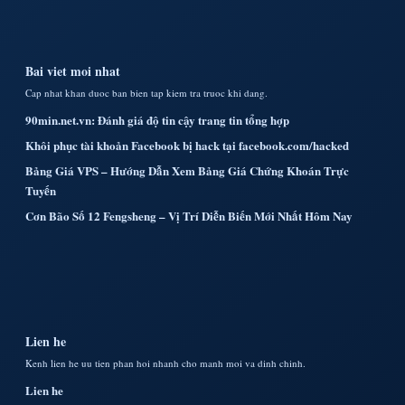
Bai viet moi nhat
Cap nhat khan duoc ban bien tap kiem tra truoc khi dang.
90min.net.vn: Đánh giá độ tin cậy trang tin tổng hợp
Khôi phục tài khoản Facebook bị hack tại facebook.com/hacked
Bảng Giá VPS – Hướng Dẫn Xem Bảng Giá Chứng Khoán Trực
Tuyến
Cơn Bão Số 12 Fengsheng – Vị Trí Diễn Biến Mới Nhất Hôm Nay
Lien he
Kenh lien he uu tien phan hoi nhanh cho manh moi va dinh chinh.
Lien he