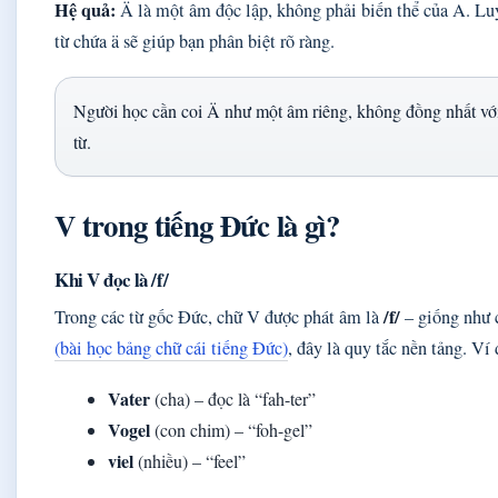
Hệ quả:
Ä là một âm độc lập, không phải biến thể của A. Lu
từ chứa ä sẽ giúp bạn phân biệt rõ ràng.
Người học cần coi Ä như một âm riêng, không đồng nhất với 
từ.
V trong tiếng Đức là gì?
Khi V đọc là /f/
/f/
Trong các từ gốc Đức, chữ V được phát âm là
– giống như 
(bài học bảng chữ cái tiếng Đức)
, đây là quy tắc nền tảng. Ví 
Vater
(cha) – đọc là “fah-ter”
Vogel
(con chim) – “foh-gel”
viel
(nhiều) – “feel”