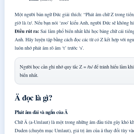
Một người bản ngữ Đức giải thích: “Phát âm chữ Z trong tiến
giờ là /z/. Nếu bạn nói ‘zoo’ kiểu Anh, người Đức sẽ không hi
Điều rút ra:
Sai lầm phổ biến nhất khi học bảng chữ cái tiến
Anh. Hãy luyện tập bằng cách đọc các từ có Z kết hợp với ngu
luôn nhớ phát âm rõ âm ‘t’ trước ‘s’.
Người học cần ghi nhớ quy tắc Z = /ts/ để tránh hiểu lầm khi 
biến nhất.
Ä đọc là gì?
Phát âm dài và ngắn của Ä
Chữ Ä (a-Umlaut) là một trong những âm đầu tiên gây khó k
Duden (chuyên mục Umlaut), giá trị âm của ä thay đổi tùy vào